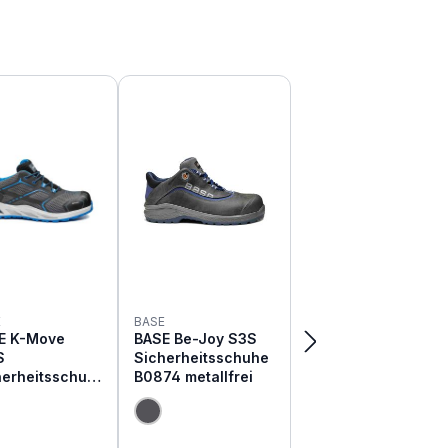
E
BASE
E K-Move
BASE Be-Joy S3S
S
Sicherheitsschuhe
herheitsschuh
B0874 metallfrei
RO B1004B