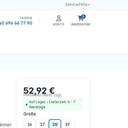
Service/Hilfe
0
Hotline
Warenkorb enthält 0 
40 696 66 77 90
KONTO
WARENKORB
52,92 €
Regulärer Preis:
Preise inkl. MwSt. zzgl.
Versandkosten
Auf Lager – Lieferzeit: 5 - 7
Werktage
auswählen
Größe
änner
36
37
38
39