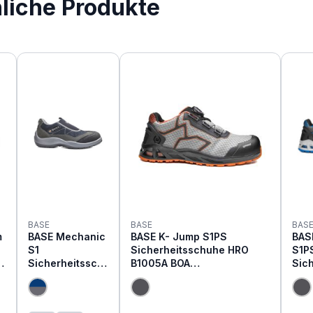
nliche Produkte
BASE
BASE
BAS
m
BASE Mechanic
BASE K- Jump S1PS
BAS
S1
Sicherheitsschuhe HRO
S1P
u
Sicherheitssch
B1005A BOA
Sic
uhe B0440
Schnellschürung
e H