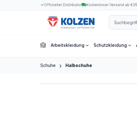
Offizieller Distributor
Kostenloser Versand ab €3
m Hauptinhalt springen
Zur Suche springen
Zur Hauptnavigation springen
Arbeitskleidung
Schutzkleidung
Schuhe
Halbschuhe
Bildergalerie überspringen