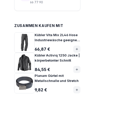
66 77 90
ZUSAMMEN KAUFEN MIT
Kübler Vita Mix 2L46 Hose
Industriewäsche geeignet
EN 15797
66,87 €
Kübler Activiq 1250 Jacke |
körperbetonter Schnitt
84,55 €
Planam Gürtel mit
Metallschnalle und Stretch
9,82 €