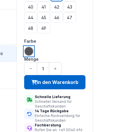
40
41
42
43
44
45
46
47
48
49
auswählen
Farbe
38
grau
Menge
In den Warenkorb
Schnelle Lieferung
Schneller Versand für
Geschäftskunden
14 Tage Rückgabe
Einfache Rücksendung für
Geschäftskunden
Fachberatung
Rufen Sie an: +49 (0)40 696