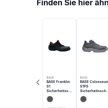
Finden Sie hier äh
Produktgalerie überspringen
BASE
BASE
BASE Franklin
BASE Colosseu
S1
S1PS
Sicherheitssc
Sicherheitssch
huhe B0105
he B0163