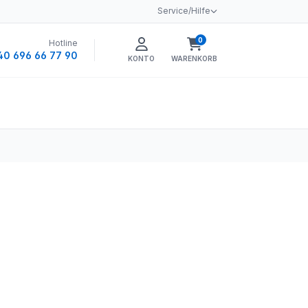
Service/Hilfe
0
Hotline
Warenkorb enthält 0 
40 696 66 77 90
KONTO
WARENKORB