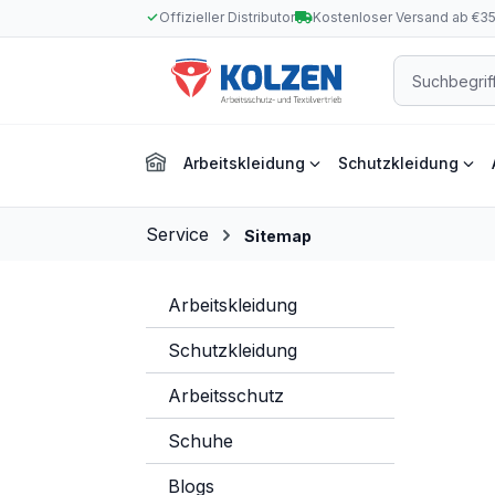
Offizieller Distributor
Kostenloser Versand ab €3
m Hauptinhalt springen
Zur Suche springen
Zur Hauptnavigation springen
Arbeitskleidung
Schutzkleidung
Service
Sitemap
Sitemap
Arbeitskleidung
Schutzkleidung
Arbeitsschutz
Schuhe
Blogs