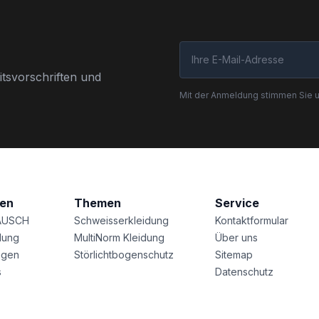
tsvorschriften und
Mit der Anmeldung stimmen Sie 
nen
Themen
Service
AUSCH
Schweisserkleidung
Kontaktformular
lung
MultiNorm Kleidung
Über uns
agen
Störlichtbogenschutz
Sitemap
s
Datenschutz