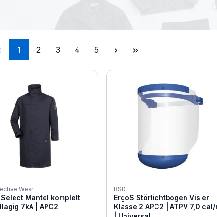
Seite
Seite
Seite
Seite
Seite
1
2
3
4
5
ective Wear
BSD
cSelect Mantel komplett
ErgoS Störlichtbogen Visier
lagig 7kA | APC2
Klasse 2 APC2 | ATPV 7,0 cal
| Universal