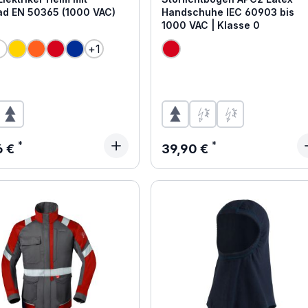
ad EN 50365 (1000 VAC)
Handschuhe IEC 60903 bis
1000 VAC | Klasse 0
+
1
ärer Preis:
Regulärer Preis:
6 €
39,90 €