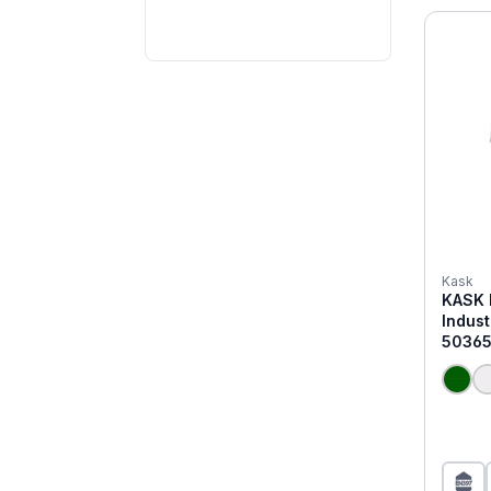
Filter hinzufügen: Minimum Bewer
Kask
KASK 
Industriehe
5036