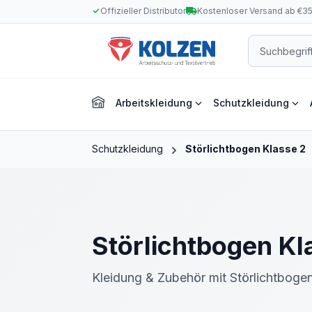
Offizieller Distributor
Kostenloser Versand ab €3
m Hauptinhalt springen
Zur Suche springen
Zur Hauptnavigation springen
Arbeitskleidung
Schutzkleidung
Schutzkleidung
Störlichtbogen Klasse 2
Störlichtbogen Kl
Kleidung & Zubehör mit Störlichtbog