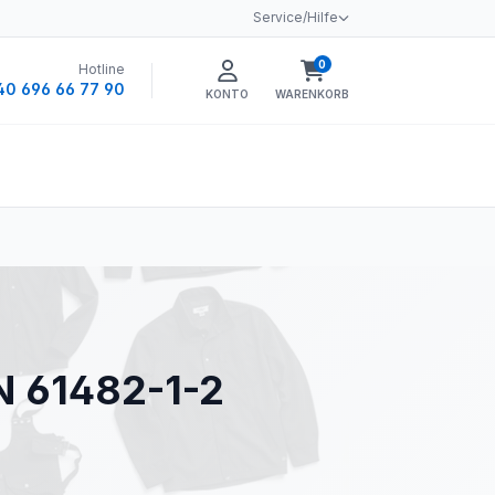
Service/Hilfe
0
Hotline
Warenkorb enthält 0 
40 696 66 77 90
KONTO
WARENKORB
EN 61482-1-2