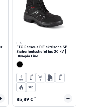
FTG
er
FTG Perseus DiElektrische SB
Sicherheitsstiefel bis 20 kV |
Olympia Line
Regulärer Preis:
85,89 €