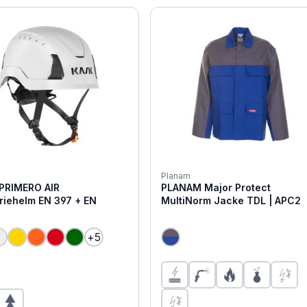
tung von 1 von 5 Sternen
Planam
PRIMERO AIR
PLANAM Major Protect
lm EN 397 + EN
MultiNorm Jacke TDL | APC2
5
+
5