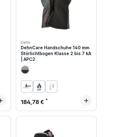
Dehn
DehnCare Handschuhe 140 mm
Störlichtbogen Klasse 2 bis 7 kA
| APC2
Regulärer Preis:
184,78 €