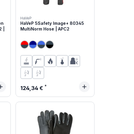
HaVeP
en
HaVeP 5Safety Image+ 80345
2 |
MultiNorm Hose | APC2
Regulärer Preis:
124,34 €