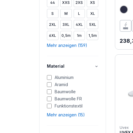
44
XXS
2XS
XS
S
M
L
XL
2XL
3XL
4XL
5XL
6XL
0,5m
1m
1,5m
Regul
238,
Mehr anzeigen (159)
Material
Aluminium
Aramid
Baumwolle
Baumwolle FR
Funktionstextil
Mehr anzeigen (15)
Uvex
UVEX E