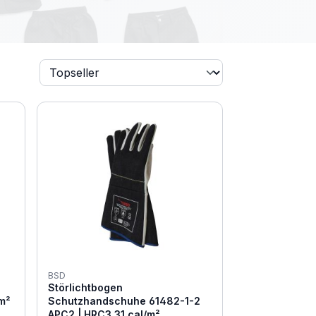
BSD
Störlichtbogen
/m²
Schutzhandschuhe 61482-1-2
APC2 | HRC3 31 cal/m²