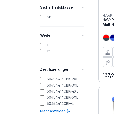
Sicherheitsklasse
HaVeP
SB
HaVeP
Multi
Weite
11
12
Zertifizierungen
Regul
137,
50454414CBK-2XL
50454414CBK-3XL
50454414CBK-4XL
50454414CBK-5XL
50454414CBK-L
Mehr anzeigen (43)