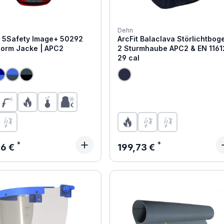
Dehn
 5Safety Image+ 50292
ArcFit Balaclava Störlichtbog
Norm Jacke | APC2
2 Sturmhaube APC2 & EN 1161
29 cal
ärer Preis:
Regulärer Preis:
96 €
199,73 €