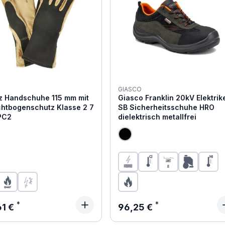
GIASCO
z Handschuhe 115 mm mit
Giasco Franklin 20kV Elektrik
chtbogenschutz Klasse 2 7
SB Sicherheitsschuhe HRO
APC2
dielektrisch metallfrei
tung von 5 von 5 Sternen
rtung von 4 von 5 Sternen
tung von 3 von 5 Sternen
tung von 2 von 5 Sternen
ärer Preis:
Regulärer Preis:
61 €
96,25 €