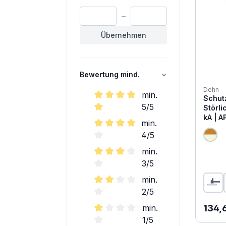
orange
–
hellgrau
anthrazit
Übernehmen
Bewertung mind.
Dehn
min.
Schut
5/5
Störli
kA | 
Filter hinzufügen: Minimum Bewer
min.
4/5
Filter hinzufügen: Minimum Bewe
min.
3/5
Filter hinzufügen: Minimum Bewer
min.
2/5
Filter hinzufügen: Minimum Bewer
Regul
min.
134,
1/5