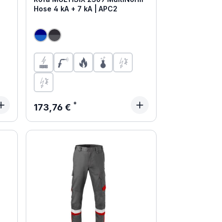
Hose 4 kA + 7 kA | APC2
Regulärer Preis:
173,76 €