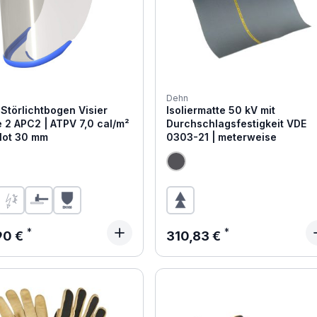
Dehn
Störlichtbogen Visier
Isoliermatte 50 kV mit
 2 APC2 | ATPV 7,0 cal/m²
Durchschlagsfestigkeit VDE
Slot 30 mm
0303-21 | meterweise
ärer Preis:
Regulärer Preis:
90 €
310,83 €