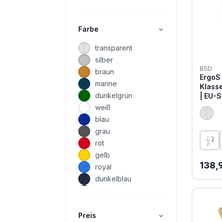
Farbe
transparent
silber
BSD
braun
ErgoS 
marine
Klasse
dunkelgrün
| EU-
weiß
blau
grau
rot
gelb
Regul
138,
royal
dunkelblau
navy
weiss
schwarz
Preis