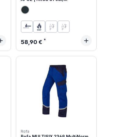
Regulärer Preis:
58,90 €
Rofa
Rofa MULTISIX 2369 MultiNorm