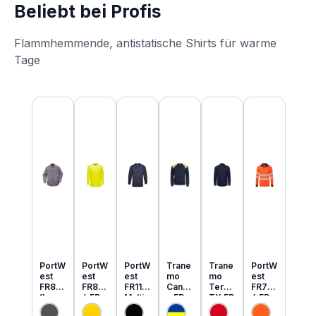
Beliebt bei Profis
Flammhemmende, antistatische Shirts für warme
Tage
Produktgalerie überspringen
PortW
PortW
PortW
Trane
Trane
PortW
est
est
est
mo
mo
est
FR89
FR80
FR11
Cante
Tera
FR73
flamm
6 FR
Multi
x FR
TX FR
4 FR
hemm
MultiN
Norm
MultiN
leicht
MultiN