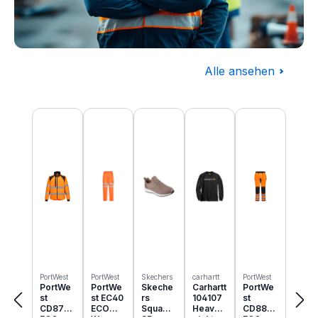
Alle ansehen
Baugewerbe
Produktgalerie überspringen
Komplettausstattung für die Baustelle
PortWest
PortWest
Skechers
carhartt
PortWest
PortWe
PortWe
Skeche
Carhartt
PortWe
st
st EC40
rs
104107
st
CD875
ECO
Squad
Heavyw
CD889