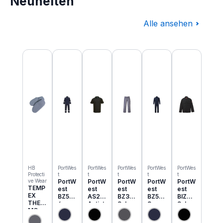
Neuheiten
Alle ansehen
Produktgalerie überspringen
HB
PortWes
PortWes
PortWes
PortWes
PortWes
Protecti
t
t
t
t
t
ve Wear
PortW
PortW
PortW
PortW
PortW
TEMP
est
est
est
est
est
EX
BZ50
AS21
BZ31
BZ52
BIZ2
THER
6
Antist
Schw
3
Schw
MO
Classi
atik
eisser
Bizwe
eisser
Einzie
c
ESD
Cargo
ld
Jacke