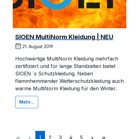
SIOEN MultiNorm Kleidung | NEU
21. August 2019
Hochwertige MultiNorm Kleidung mehrfach
zertifiziert und für lange Standzeiten bietet
SIOEN `s Schutzkleidung. Neben
flammhemmender Wetterschutzkleidung auch
warme MultiNorm Kleidung für den Winter.
Mehr...
Seite
Seite
Seite
Seite
Seite
1
2
3
4
5