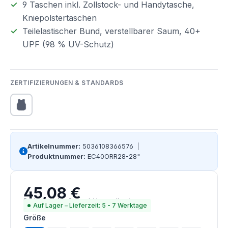
9 Taschen inkl. Zollstock- und Handytasche,
Kniepolstertaschen
Teilelastischer Bund, verstellbarer Saum, 40+
UPF (98 % UV-Schutz)
ZERTIFIZIERUNGEN & STANDARDS
Artikelnummer:
5036108366576
|
Produktnummer:
EC40ORR28-28"
45,08 €
Regulärer Preis:
Preise inkl. MwSt. zzgl. Versandkosten
Auf Lager – Lieferzeit: 5 - 7 Werktage
auswählen
Größe