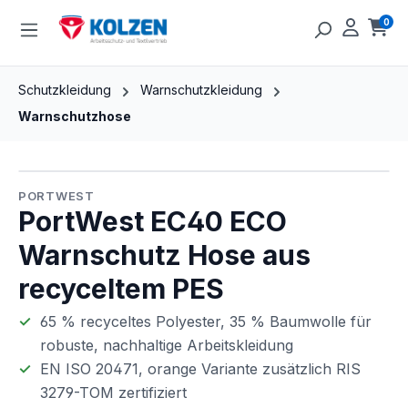
Zum Hauptinhalt springen
0
Ware
Schutzkleidung
Warnschutzkleidung
Warnschutzhose
Bildergalerie überspringen
PORTWEST
PortWest EC40 ECO
Warnschutz Hose aus
recyceltem PES
65 % recyceltes Polyester, 35 % Baumwolle für
robuste, nachhaltige Arbeitskleidung
EN ISO 20471, orange Variante zusätzlich RIS
3279-TOM zertifiziert