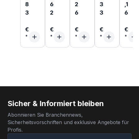
8
6
2
3
,1
3
2
6
3
6
€
€
€
€
€
Sicher & Informiert bleiben
Abonnieren Sie Branchennews,
Sicherheitsvorschriften und exklusive Angebote für
Profis.