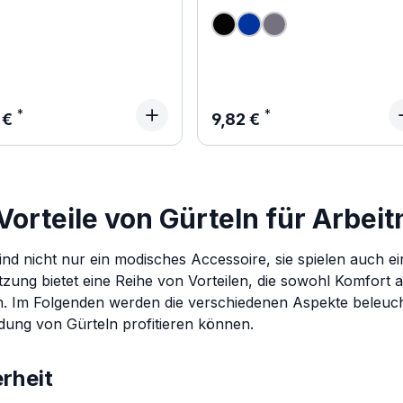
ärer Preis:
Regulärer Preis:
 €
9,82 €
Vorteile von Gürteln für Arbei
ind nicht nur ein modisches Accessoire, sie spielen auch ein
tzung bietet eine Reihe von Vorteilen, die sowohl Komfort 
. Im Folgenden werden die verschiedenen Aspekte beleuch
ung von Gürteln profitieren können.
rheit