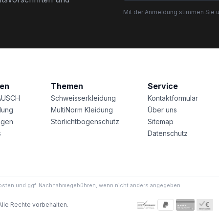
Mit der Anmeldung stimmen Sie 
nen
Themen
Service
AUSCH
Schweisserkleidung
Kontaktformular
lung
MultiNorm Kleidung
Über uns
agen
Störlichtbogenschutz
Sitemap
s
Datenschutz
ndkosten und ggf. Nachnahmegebühren, wenn nicht anders angegeben.
Alle Rechte vorbehalten.