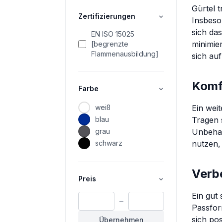
Gürtel t
Zertifizierungen
Insbeso
sich das
EN ISO 15025
minimie
[begrenzte
Flammenausbildung]
sich au
Komf
Farbe
Ein weit
weiß
Tragen 
blau
Unbehag
grau
nutzen, 
schwarz
Verb
Preis
Ein gut
–
Passfor
sich pos
Übernehmen