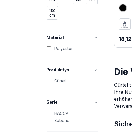
150
cm
Material
Regul
18,12
Polyester
Die 
Produkttyp
Gürtel
Gürtel s
Ihre Nu
erhöhen
Serie
Verwend
HACCP
Zubehör
Siche