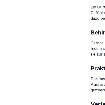
Ein Gürt
Gefühl 
dazu bei
Behi
Gerade 
Indem s
sie zur
Prak
Darüber
Ausrüst
griffber
Verte