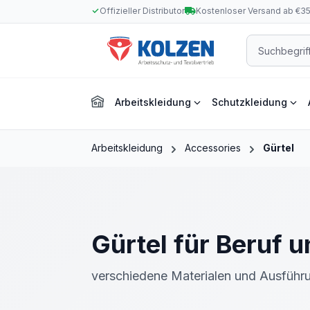
Offizieller Distributor
Kostenloser Versand ab €3
m Hauptinhalt springen
Zur Suche springen
Zur Hauptnavigation springen
Arbeitskleidung
Schutzkleidung
Arbeitskleidung
Accessories
Gürtel
Gürtel für Beruf u
verschiedene Materialen und Ausführ