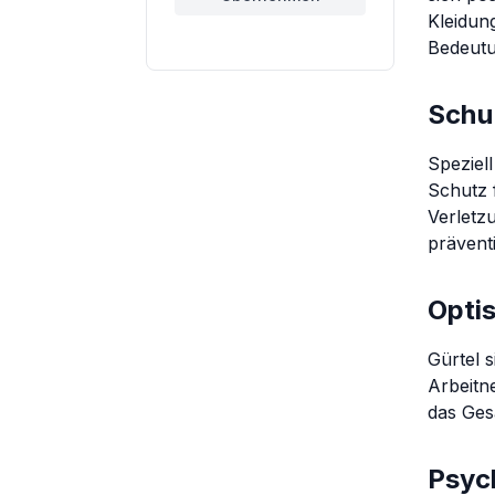
Kleidun
Bedeutu
Schu
Speziel
Schutz 
Verletz
präven
Optis
Gürtel 
Arbeitn
das Ges
Psyc