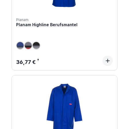
Planam
Planam Highline Berufsmantel
Regulärer Preis:
36,77 €