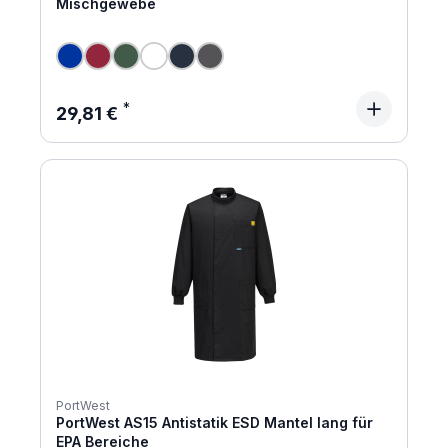
Mischgewebe
Regulärer Preis:
29,81 €
PortWest
PortWest AS15 Antistatik ESD Mantel lang für
EPA Bereiche