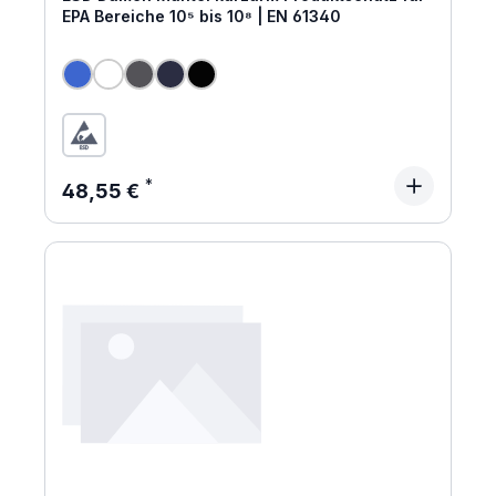
EPA Bereiche 10⁵ bis 10⁸ | EN 61340
Regulärer Preis:
48,55 €