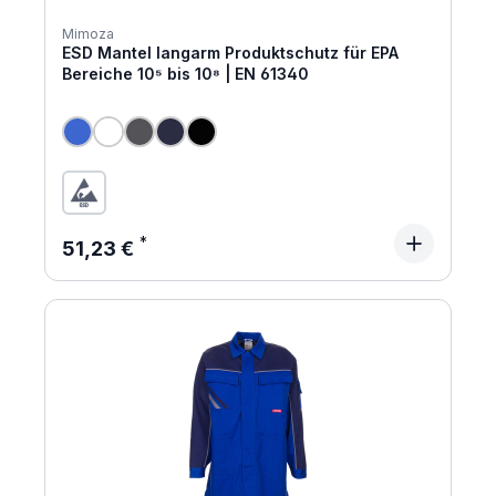
Mimoza
ESD Mantel langarm Produktschutz für EPA
Bereiche 10⁵ bis 10⁸ | EN 61340
Regulärer Preis:
51,23 €