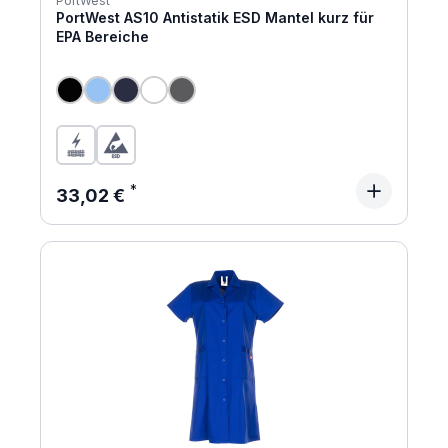
PortWest
PortWest AS10 Antistatik ESD Mantel kurz für
EPA Bereiche
Regulärer Preis:
33,02 €