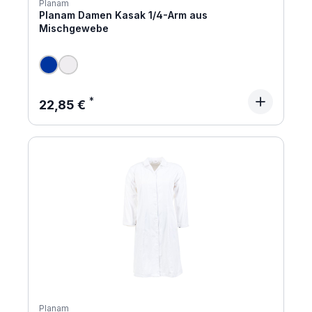
Planam
Planam Damen Kasak 1/4-Arm aus
Mischgewebe
Regulärer Preis:
22,85 €
Planam