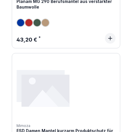
Planam MG 290 Berufsmantel aus verstärkter
Baumwolle
Regulärer Preis:
43,20 €
Mimoza
ESD Damen Mantel kurzarm Produktschutz für