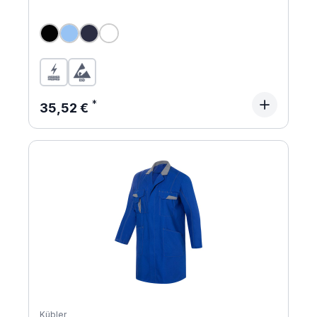
Regulärer Preis:
35,52 €
Kübler