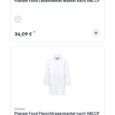
Planam Food Lebensmittel Mantel nach HACCP
Regulärer Preis:
34,09 €
Planam
Planam Food Fleischträgermantel nach HACCP