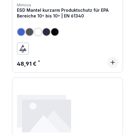
Mimoza
ESD Mantel kurzarm Produktschutz für EPA
Bereiche 10⁵ bis 10⁸ | EN 61340
Regulärer Preis:
48,91 €