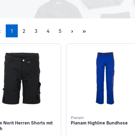
Seite
Seite
Seite
Seite
Seite
1
2
3
4
5
Planam
 Norit Herren Shorts mit
Planam Highline Bundhose
ch