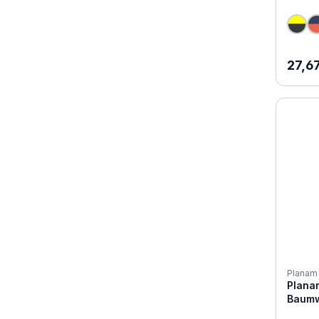
Regul
27,6
Planam
Plana
Baumw