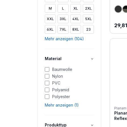
M
L
XL
2XL
XXL
3XL
4XL
5XL
Regul
29,8
6XL
7XL
8XL
23
Mehr anzeigen (104)
Material
Baumwolle
Nylon
PVC
Polyamid
Polyester
Mehr anzeigen (1)
Planam
Plana
Refle
Produkttyp