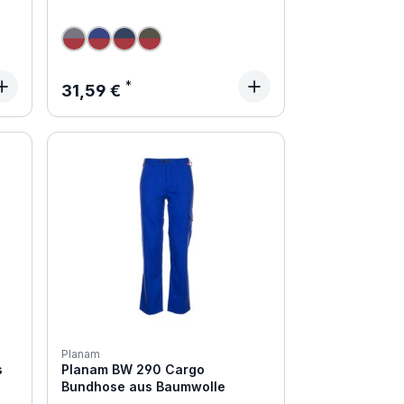
Regulärer Preis:
31,59 €
Planam
s
Planam BW 290 Cargo
Bundhose aus Baumwolle