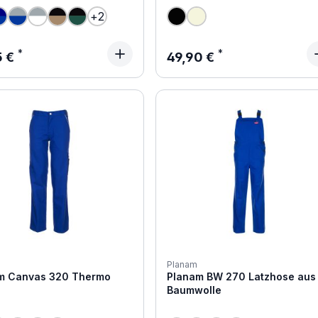
+
2
ärer Preis:
Regulärer Preis:
5 €
49,90 €
Planam
m Canvas 320 Thermo
Planam BW 270 Latzhose aus
Baumwolle