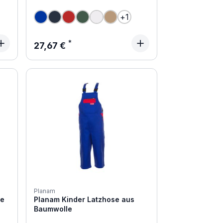
+
1
Regulärer Preis:
27,67 €
Planam
se
Planam Kinder Latzhose aus
Baumwolle