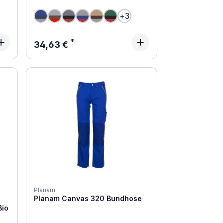
+
3
Regulärer Preis:
34,63 €
Planam
Planam Canvas 320 Bundhose
Bio