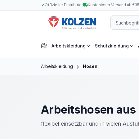
Offizieller Distributor
Kostenloser Versand ab €3
m Hauptinhalt springen
Zur Suche springen
Zur Hauptnavigation springen
Arbeitskleidung
Schutzkleidung
Arbeitskleidung
Hosen
Arbeitshosen aus 
flexibel einsetzbar und in vielen Ausf