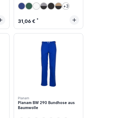
+
3
Regulärer Preis:
31,06 €
Planam
Planam BW 290 Bundhose aus
Baumwolle