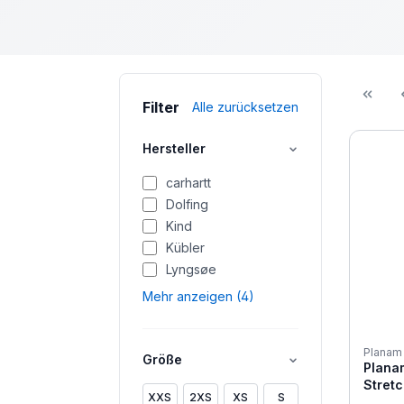
Filter
Alle zurücksetzen
Hersteller
carhartt
Dolfing
Kind
Kübler
Lyngsøe
Mehr anzeigen (4)
Planam
Größe
Planam
Stret
XXS
2XS
XS
S