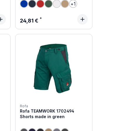
+
1
Regulärer Preis:
24,81 €
Rofa
n
Rofa TEAMWORK 1702494
N
Shorts made in green