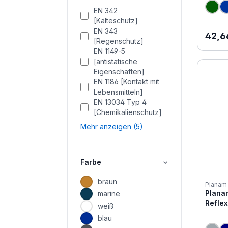
EN 342
[Kälteschutz]
EN 343
Regul
42,6
[Regenschutz]
EN 1149-5
[antistatische
Eigenschaften]
EN 1186 [Kontakt mit
Lebensmitteln]
EN 13034 Typ 4
[Chemikalienschutz]
Mehr anzeigen (5)
Farbe
braun
Planam
Planam
marine
Refle
weiß
blau