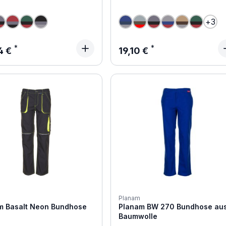
+
3
ärer Preis:
Regulärer Preis:
4 €
19,10 €
Planam
m Basalt Neon Bundhose
Planam BW 270 Bundhose au
Baumwolle