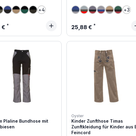
+
4
+
3
ärer Preis:
Regulärer Preis:
1 €
25,88 €
Oyster
m Plaline Bundhose mit
Kinder Zunfthose Timas
xbiesen
Zunftkleidung für Kinder aus 
Feincord