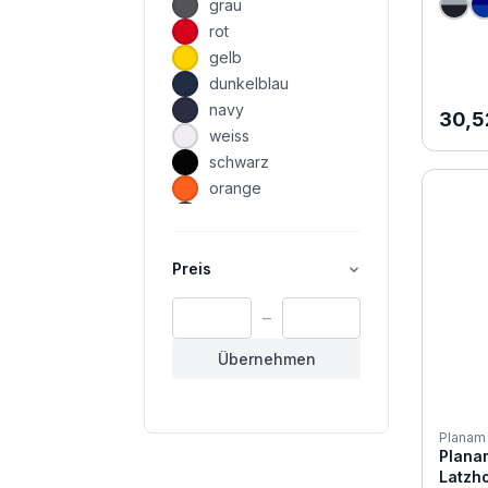
grau
rot
gelb
dunkelblau
navy
Regul
30,5
weiss
schwarz
orange
anthrazit
Preis
–
Übernehmen
Planam
Plana
Latzh