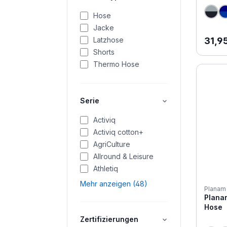
Hose
Jacke
Regul
31,9
Latzhose
Shorts
Thermo Hose
Serie
Activiq
Activiq cotton+
AgriCulture
Allround & Leisure
Athletiq
Mehr anzeigen (48)
Planam
Plana
Hose
Zertifizierungen