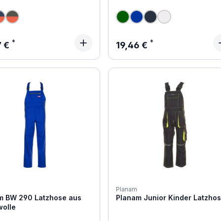
ärer Preis:
Regulärer Preis:
7 €
19,46 €
Planam
m BW 290 Latzhose aus
Planam Junior Kinder Latzho
olle