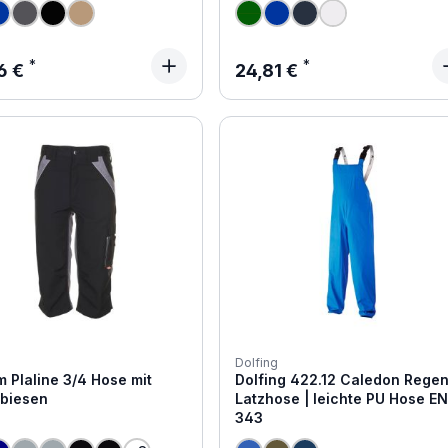
ärer Preis:
Regulärer Preis:
6 €
24,81 €
Dolfing
 Plaline 3/4 Hose mit
Dolfing 422.12 Caledon Rege
xbiesen
Latzhose | leichte PU Hose E
343