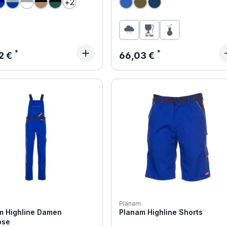
+
2
ärer Preis:
Regulärer Preis:
2 €
66,03 €
Planam
m Highline Damen
Planam Highline Shorts
ose