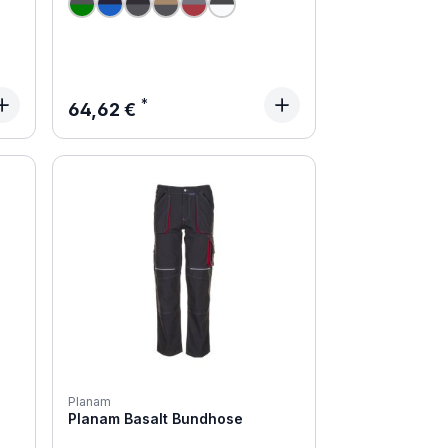
Regulärer Preis:
64,62 €
Planam
Planam Basalt Bundhose