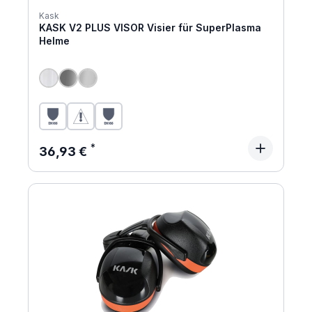
Kask
KASK V2 PLUS VISOR Visier für SuperPlasma
Helme
Regulärer Preis:
36,93 €