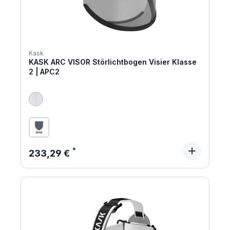
Kask
KASK ARC VISOR Störlichtbogen Visier Klasse
2 | APC2
Regulärer Preis:
233,29 €