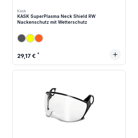
Kask
KASK SuperPlasma Neck Shield RW
Nackenschutz mit Wetterschutz
Regulärer Preis:
29,17 €