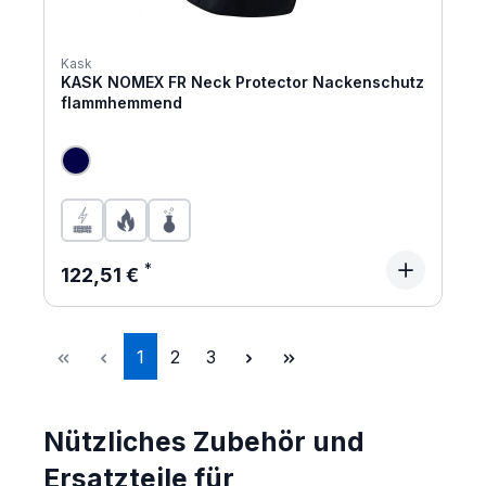
Kask
KASK NOMEX FR Neck Protector Nackenschutz
flammhemmend
Regulärer Preis:
122,51 €
Seite
Seite
Seite
1
2
3
Nützliches Zubehör und
Ersatzteile für