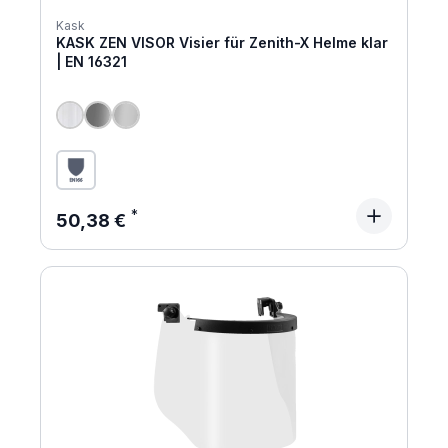
Kask
KASK ZEN VISOR Visier für Zenith-X Helme klar
| EN 16321
Regulärer Preis:
50,38 €