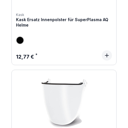
Kask
Kask Ersatz Innenpolster für SuperPlasma AQ
Helme
Regulärer Preis:
12,77 €