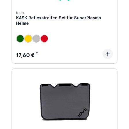
Kask
KASK Reflexstreifen Set für SuperPlasma
Helme
Regulärer Preis:
17,60 €