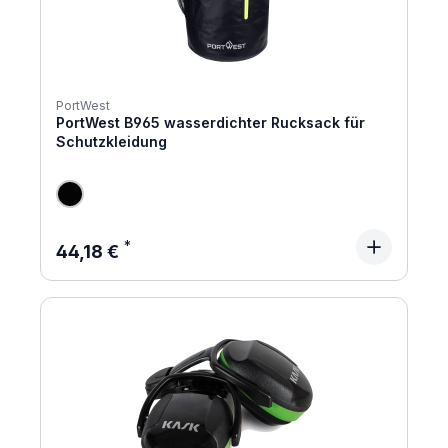
PortWest
PortWest B965 wasserdichter Rucksack für
Schutzkleidung
Regulärer Preis:
44,18 €