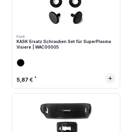
Kask
KASK Ersatz Schrauben Set für SuperPlasma
Visiere | WAC00005
Regulärer Preis:
5,87 €