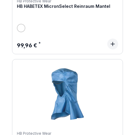
HB Protective Wear
HB HABETEX MicronSelect Reinraum Mantel
Regulärer Preis:
99,96 €
HB Protective Wear