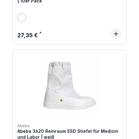
| 10er Pack
Regulärer Preis:
27,35 €
Abeba
Abeba 3620 Reinraum ESD Stiefel für Medizin
und Labor | weiß