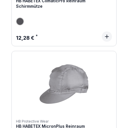
HB HABETEX ClimaticPro Reinraum
Schirmmütze
Regulärer Preis:
12,28 €
HB Protective Wear
HB HABETEX MicronPlus Reinraum