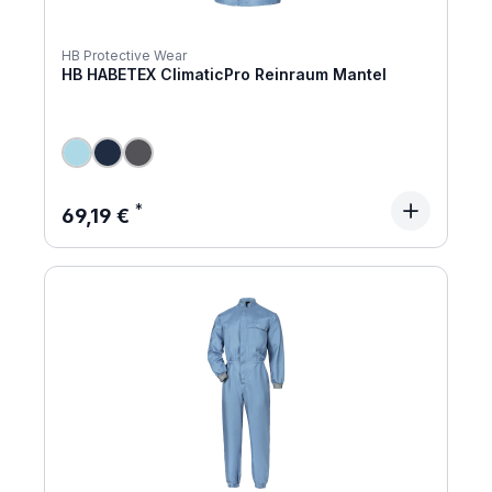
HB Protective Wear
HB HABETEX ClimaticPro Reinraum Mantel
Regulärer Preis:
69,19 €