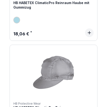
HB HABETEX ClimaticPro Reinraum Haube mit
Gummizug
Regulärer Preis:
18,06 €
HB Protective Wear