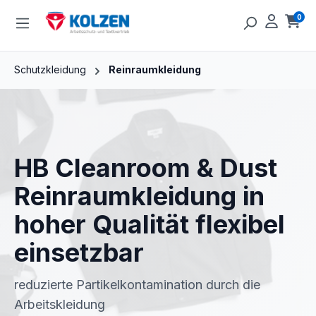
Zum Hauptinhalt springen
0
Ware
Schutzkleidung
Reinraumkleidung
HB Cleanroom & Dust
Reinraumkleidung in
hoher Qualität flexibel
einsetzbar
reduzierte Partikelkontamination durch die
Arbeitskleidung