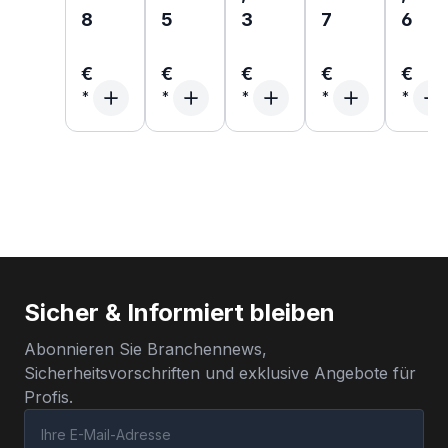
8
5
3
7
6
€
€
€
€
€
Sicher & Informiert bleiben
Abonnieren Sie Branchennews,
Sicherheitsvorschriften und exklusive Angebote für
Profis.