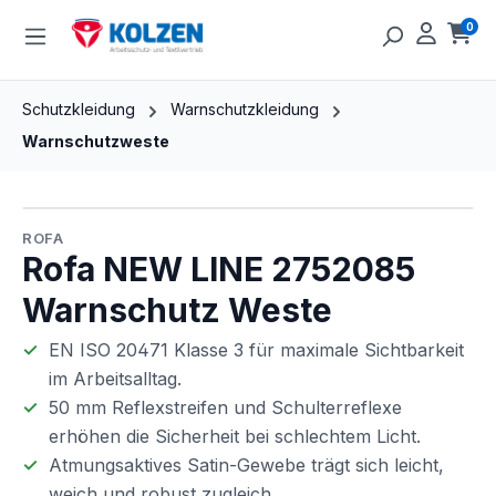
Zum Hauptinhalt springen
0
Ware
Schutzkleidung
Warnschutzkleidung
Warnschutzweste
Bildergalerie überspringen
ROFA
Rofa NEW LINE 2752085
Warnschutz Weste
EN ISO 20471 Klasse 3 für maximale Sichtbarkeit
im Arbeitsalltag.
50 mm Reflexstreifen und Schulterreflexe
erhöhen die Sicherheit bei schlechtem Licht.
Atmungsaktives Satin-Gewebe trägt sich leicht,
weich und robust zugleich.