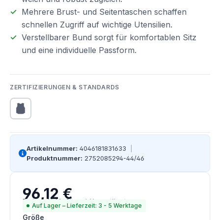
Mehrere Brust- und Seitentaschen schaffen
schnellen Zugriff auf wichtige Utensilien.
Verstellbarer Bund sorgt für komfortablen Sitz
und eine individuelle Passform.
ZERTIFIZIERUNGEN & STANDARDS
Artikelnummer:
4046181831633
|
Produktnummer:
2752085294-44/46
96,12 €
Regulärer Preis:
Preise inkl. MwSt. zzgl. Versandkosten
Auf Lager – Lieferzeit: 3 - 5 Werktage
auswählen
Größe