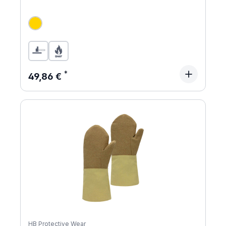
Regulärer Preis:
49,86 €
HB Protective Wear