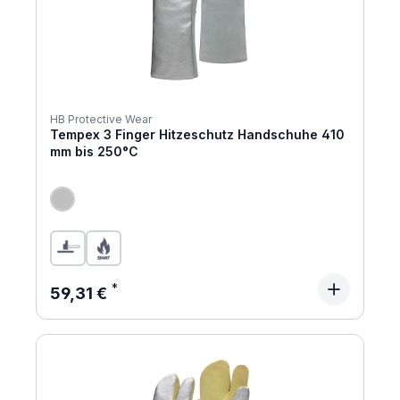
HB Protective Wear
Tempex 3 Finger Hitzeschutz Handschuhe 410
mm bis 250°C
Regulärer Preis:
59,31 €