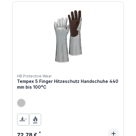
HB Protective Wear
Tempex 5 Finger Hitzeschutz Handschuhe 440
mm bis 100°C
Regulärer Preis:
72,78 €