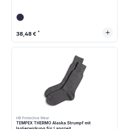
Regulärer Preis:
38,48 €
HB Protective Wear
TEMPEX THERMO Alaska Strumpf mit
Isolierwirkung für Langzeit