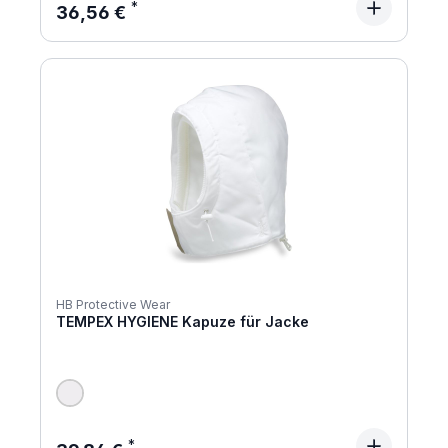
Regulärer Preis:
36,56 €
HB Protective Wear
TEMPEX HYGIENE Kapuze für Jacke
Regulärer Preis: