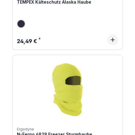
TEMPEX Kälteschutz Alaska Haube
Regulärer Preis:
24,49 €
Ergodyne
N-Ferno 6829 Freezer Sturmhaube