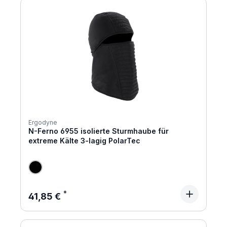
Ergodyne
N-Ferno 6955 isolierte Sturmhaube für
extreme Kälte 3-lagig PolarTec
Regulärer Preis:
41,85 €