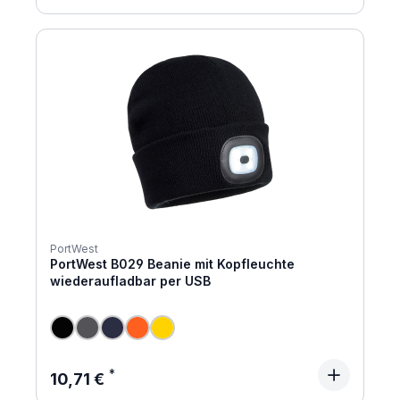
PortWest
PortWest B029 Beanie mit Kopfleuchte
wiederaufladbar per USB
Regulärer Preis:
10,71 €