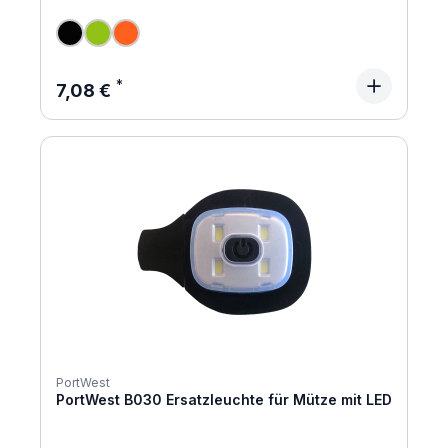
Regulärer Preis:
7,08 €
PortWest
PortWest B030 Ersatzleuchte für Mütze mit LED