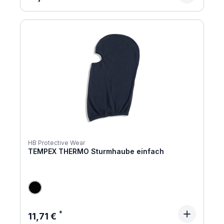
HB Protective Wear
TEMPEX THERMO Sturmhaube einfach
Regulärer Preis:
11,71 €