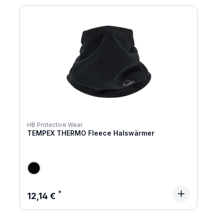
HB Protective Wear
TEMPEX THERMO Fleece Halswärmer
Regulärer Preis:
12,14 €