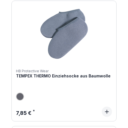
HB Protective Wear
TEMPEX THERMO Einziehsocke aus Baumwolle
Regulärer Preis:
7,85 €