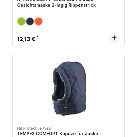
Gesichtsmaske 2-lagig Rippenstrick
Regulärer Preis:
12,13 €
HB Protective Wear
TEMPEX COMFORT Kapuze für Jacke