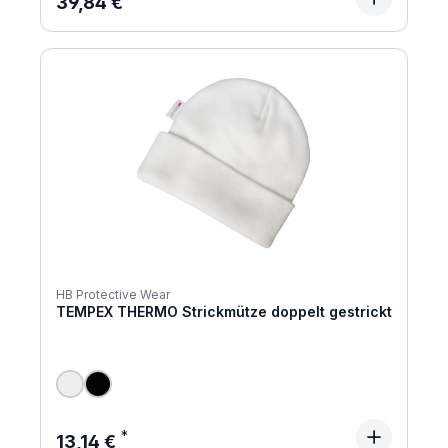
39,84 €
HB Protective Wear
TEMPEX THERMO Strickmütze doppelt gestrickt
Regulärer Preis:
13,14 €