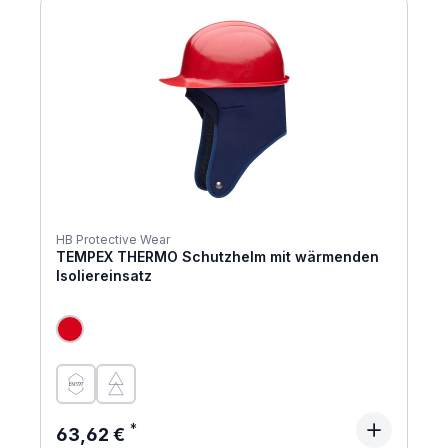
HB Protective Wear
TEMPEX THERMO Schutzhelm mit wärmenden
Isoliereinsatz
Regulärer Preis:
63,62 €