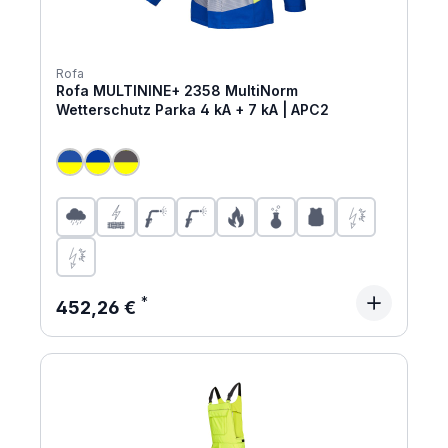
Rofa
Rofa MULTININE+ 2358 MultiNorm
Wetterschutz Parka 4 kA + 7 kA | APC2
Regulärer Preis:
452,26 €