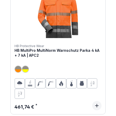
HB Protective Wear
HB MultiPro MultiNorm Warnschutz Parka 4 kA
+ 7 kA | APC2
Regulärer Preis:
461,74 €