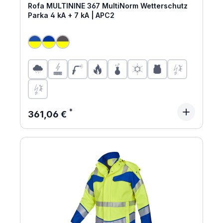
Rofa MULTININE 367 MultiNorm Wetterschutz
Parka 4 kA + 7 kA | APC2
Regulärer Preis:
361,06 €