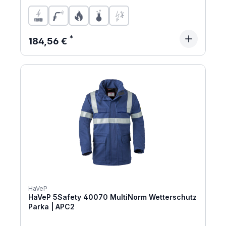
Regulärer Preis:
184,56 €
HaVeP
HaVeP 5Safety 40070 MultiNorm Wetterschutz
Parka | APC2