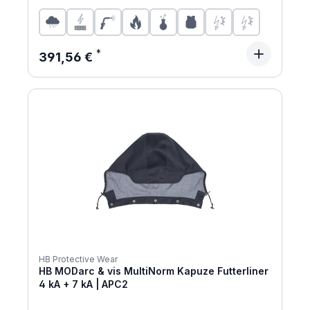
Regulärer Preis:
391,56 €
HB Protective Wear
HB MODarc & vis MultiNorm Kapuze Futterliner
4 kA + 7 kA | APC2