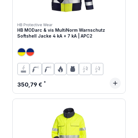
HB Protective Wear
HB MODarc & vis MultiNorm Warnschutz
Softshell Jacke 4 kA + 7 kA | APC2
Regulärer Preis:
350,79 €