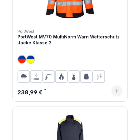
PortWest
PortWest MV70 MultiNorm Warn Wetterschutz
Jacke Klasse 3
Regulärer Preis:
238,99 €