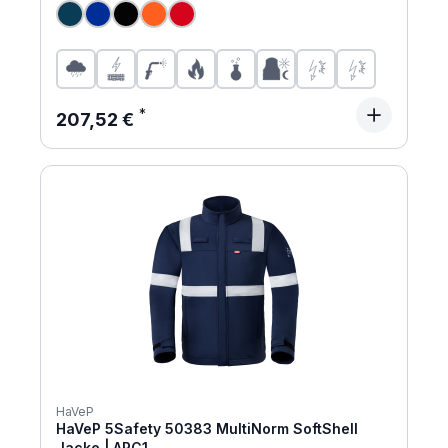
Regulärer Preis:
207,52 €
HaVeP
HaVeP 5Safety 50383 MultiNorm SoftShell
Jacke | APC1