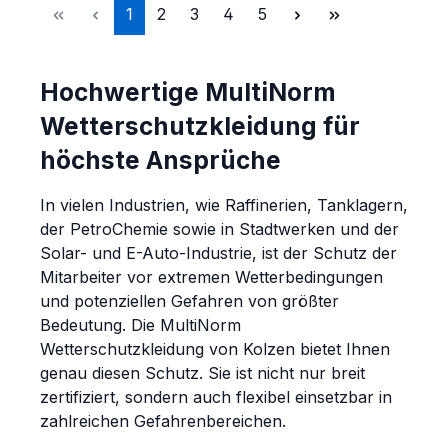
Seite
Seite
Seite
Seite
Seite
1
2
3
4
5
Hochwertige MultiNorm
Wetterschutzkleidung für
höchste Ansprüche
In vielen Industrien, wie Raffinerien, Tanklagern,
der PetroChemie sowie in Stadtwerken und der
Solar- und E-Auto-Industrie, ist der Schutz der
Mitarbeiter vor extremen Wetterbedingungen
und potenziellen Gefahren von größter
Bedeutung. Die MultiNorm
Wetterschutzkleidung von Kolzen bietet Ihnen
genau diesen Schutz. Sie ist nicht nur breit
zertifiziert, sondern auch flexibel einsetzbar in
zahlreichen Gefahrenbereichen.