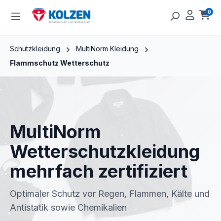
Zum Hauptinhalt springen
0
Ware
Schutzkleidung
MultiNorm Kleidung
Flammschutz Wetterschutz
MultiNorm
Wetterschutzkleidung
mehrfach zertifiziert
Optimaler Schutz vor Regen, Flammen, Kälte und
Antistatik sowie Chemikalien