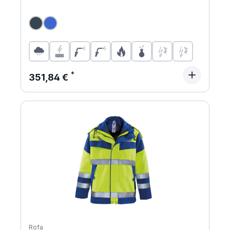
Regulärer Preis:
351,84 €
Rofa