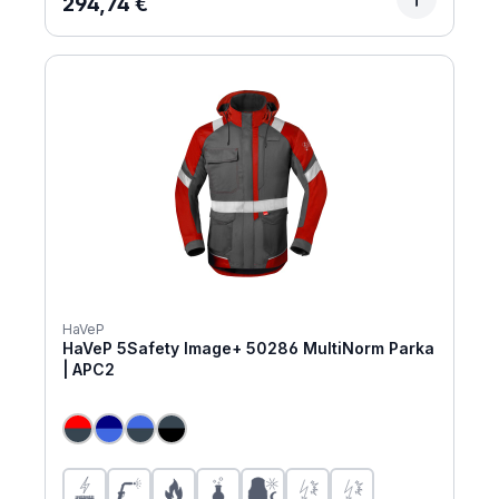
Regulärer Preis:
294,74 €
HaVeP
HaVeP 5Safety Image+ 50286 MultiNorm Parka
| APC2