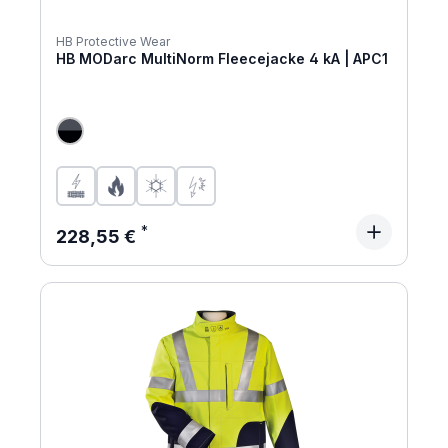
HB Protective Wear
HB MODarc MultiNorm Fleecejacke 4 kA | APC1
Regulärer Preis:
228,55 €