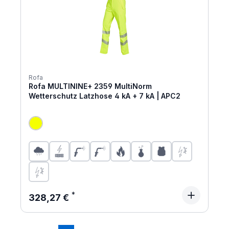
Rofa
Rofa MULTININE+ 2359 MultiNorm
Wetterschutz Latzhose 4 kA + 7 kA | APC2
Regulärer Preis:
328,27 €