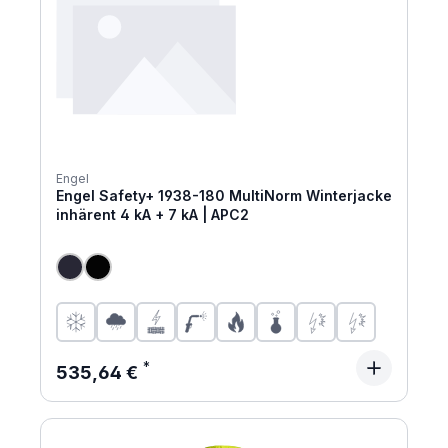
Engel
Engel Safety+ 1938-180 MultiNorm Winterjacke
inhärent 4 kA + 7 kA | APC2
Regulärer Preis:
535,64 €