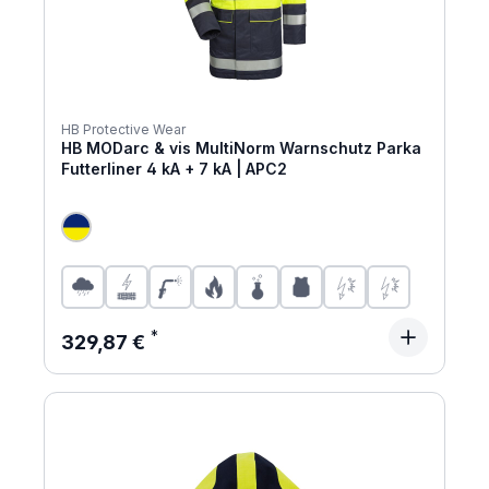
HB Protective Wear
HB MODarc & vis MultiNorm Warnschutz Parka
Futterliner 4 kA + 7 kA | APC2
Regulärer Preis:
329,87 €