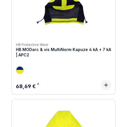
HB Protective Wear
HB MODarc & vis MultiNorm Kapuze 4 kA + 7 kA
| APC2
Regulärer Preis:
68,69 €