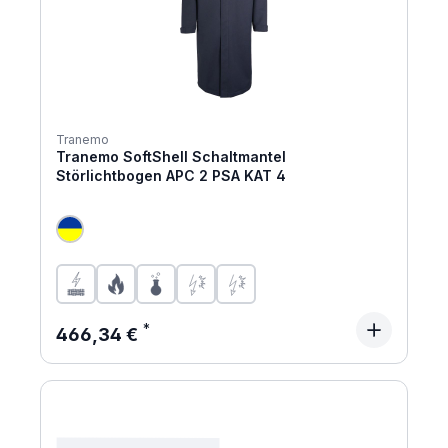
Tranemo
Tranemo SoftShell Schaltmantel
Störlichtbogen APC 2 PSA KAT 4
Regulärer Preis:
466,34 €