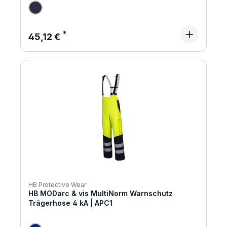
Regulärer Preis:
45,12 €
HB Protective Wear
HB MODarc & vis MultiNorm Warnschutz
Trägerhose 4 kA | APC1