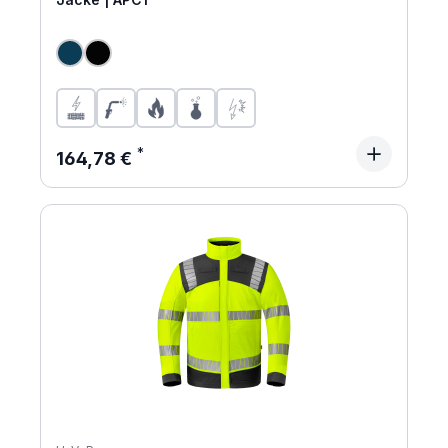
Regulärer Preis:
164,78 €