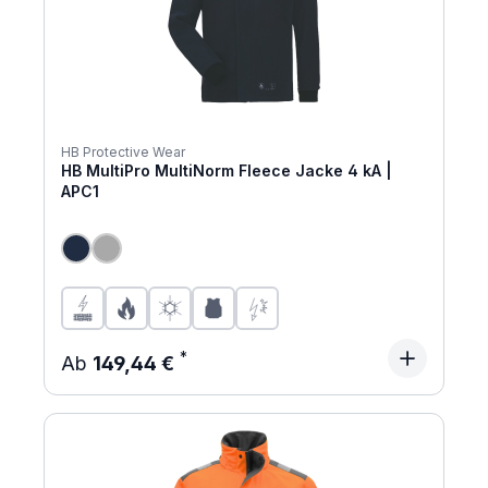
HB Protective Wear
HB MultiPro MultiNorm Fleece Jacke 4 kA |
APC1
Regulärer Preis:
Ab
149,44 €