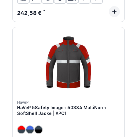
Regulärer Preis:
242,58 €
HaVeP
HaVeP 5Safety Image+ 50384 MultiNorm
SoftShell Jacke | APC1