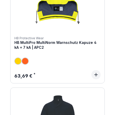
HB Protective Wear
HB MultiPro MultiNorm Warnschutz Kapuze 4
kA + 7 kA | APC2
Regulärer Preis:
63,69 €