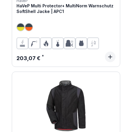
HaVeP
HaVeP Multi Protector+ MultiNorm Warnschutz
SoftShell Jacke | APC1
Regulärer Preis:
203,07 €