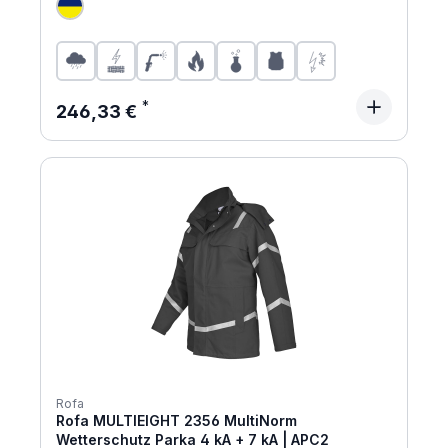
Regulärer Preis:
246,33 €
Rofa
Rofa MULTIEIGHT 2356 MultiNorm
Wetterschutz Parka 4 kA + 7 kA | APC2