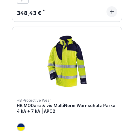
Regulärer Preis:
348,43 €
HB Protective Wear
HB MODarc & vis MultiNorm Warnschutz Parka
4 kA + 7 kA | APC2