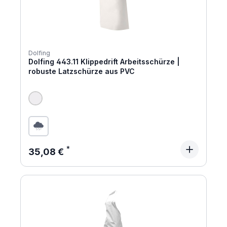
Dolfing
Dolfing 443.11 Klippedrift Arbeitsschürze |
robuste Latzschürze aus PVC
Regulärer Preis:
35,08 €