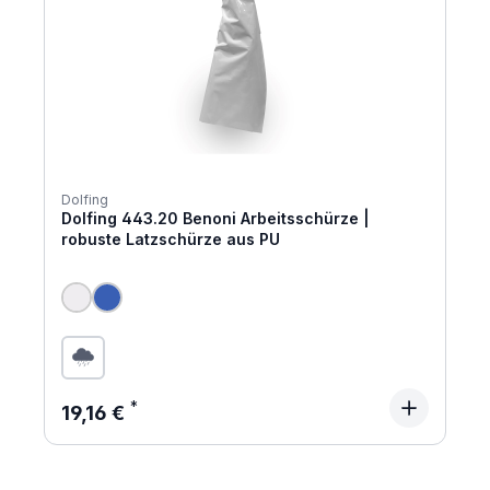
Dolfing
Dolfing 443.20 Benoni Arbeitsschürze |
robuste Latzschürze aus PU
Regulärer Preis:
19,16 €