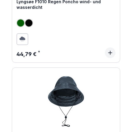
Lyngsøe F1010 Regen Poncho wind- und
wasserdicht
Regulärer Preis:
44,79 €