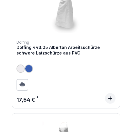
Dolfing
Dolfing 443.05 Alberton Arbeitsschürze |
schwere Latzschürze aus PVC
Regulärer Preis:
17,54 €