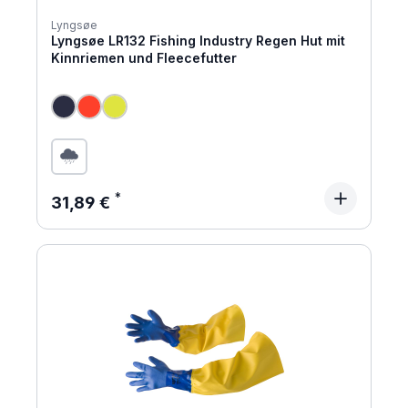
Lyngsøe
Lyngsøe LR132 Fishing Industry Regen Hut mit
Kinnriemen und Fleecefutter
Regulärer Preis:
31,89 €