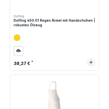
Dolfing
Dolfing 450.01 Regen Ärmel mit Handschuhen |
robustes Ölzeug
Regulärer Preis:
38,27 €