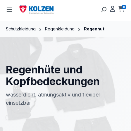
Zum Hauptinhalt springen
0
Ware
Schutzkleidung
Regenkleidung
Regenhut
Regenhüte und
Kopfbedeckungen
wasserdicht, atmungsaktiv und flexibel
einsetzbar