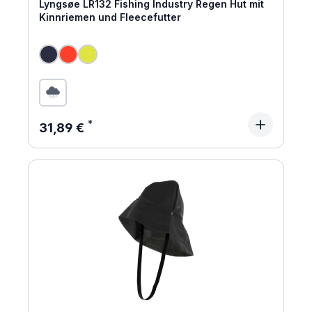
Lyngsøe LR132 Fishing Industry Regen Hut mit
Kinnriemen und Fleecefutter
Regulärer Preis:
31,89 €