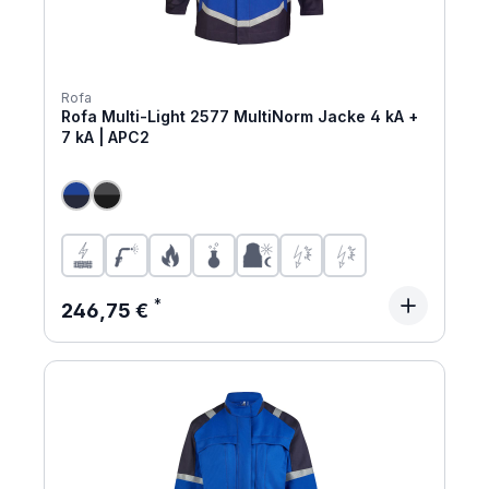
Rofa
Rofa Multi-Light 2577 MultiNorm Jacke 4 kA +
7 kA | APC2
Regulärer Preis:
246,75 €