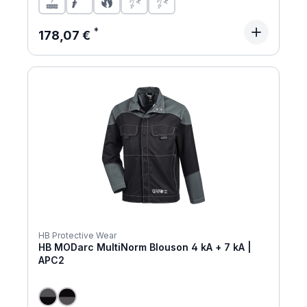
Regulärer Preis:
178,07 €
HB Protective Wear
HB MODarc MultiNorm Blouson 4 kA + 7 kA |
APC2