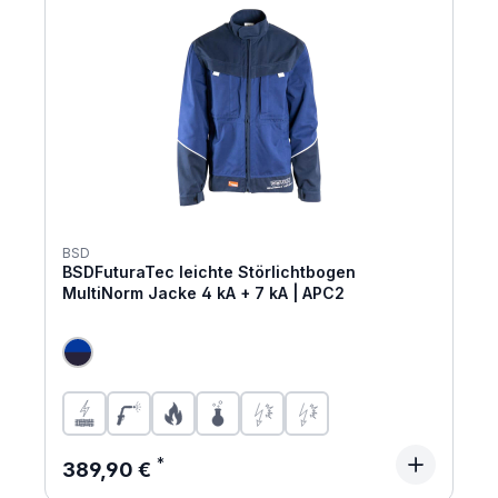
BSD
BSDFuturaTec leichte Störlichtbogen
MultiNorm Jacke 4 kA + 7 kA | APC2
Regulärer Preis:
389,90 €