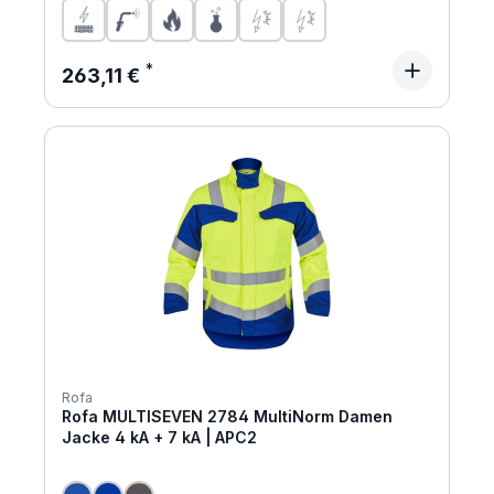
Regulärer Preis:
263,11 €
Rofa
Rofa MULTISEVEN 2784 MultiNorm Damen
Jacke 4 kA + 7 kA | APC2