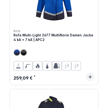
Rofa
Rofa Multi-Light 2677 MultiNorm Damen Jacke
4 kA + 7 kA | APC2
Regulärer Preis:
259,09 €