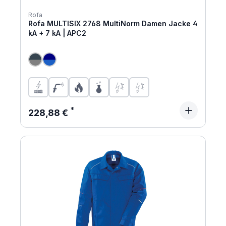
Rofa
Rofa MULTISIX 2768 MultiNorm Damen Jacke 4
kA + 7 kA | APC2
Regulärer Preis:
228,88 €