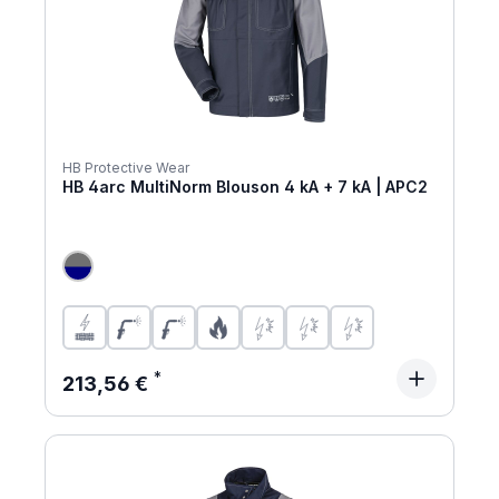
HB Protective Wear
HB 4arc MultiNorm Blouson 4 kA + 7 kA | APC2
Regulärer Preis:
213,56 €