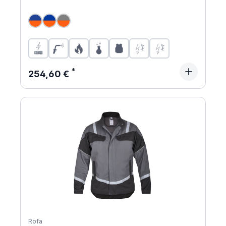
Regulärer Preis:
254,60 €
Rofa