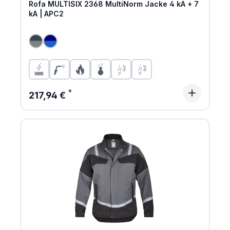
Rofa MULTISIX 2368 MultiNorm Jacke 4 kA + 7
kA | APC2
Regulärer Preis:
217,94 €