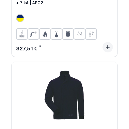
+ 7 kA | APC2
Regulärer Preis:
327,51 €