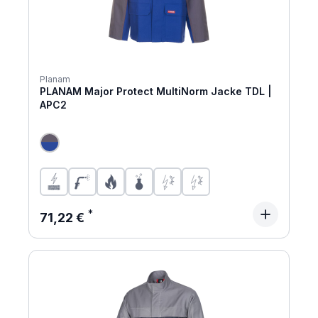
Planam
PLANAM Major Protect MultiNorm Jacke TDL |
APC2
Regulärer Preis:
71,22 €