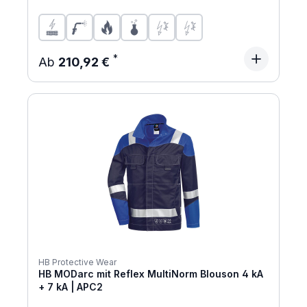
Regulärer Preis:
Ab
210,92 €
HB Protective Wear
HB MODarc mit Reflex MultiNorm Blouson 4 kA
+ 7 kA | APC2