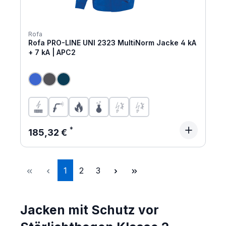
Rofa
Rofa PRO-LINE UNI 2323 MultiNorm Jacke 4 kA
+ 7 kA | APC2
Regulärer Preis:
185,32 €
Seite
Seite
Seite
1
2
3
Jacken mit Schutz vor