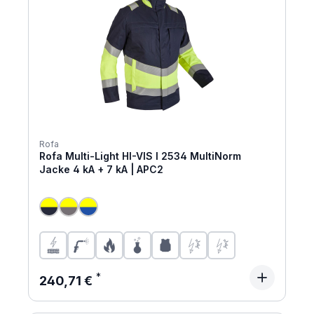
Rofa
Rofa Multi-Light HI-VIS I 2534 MultiNorm
Jacke 4 kA + 7 kA | APC2
Regulärer Preis:
240,71 €