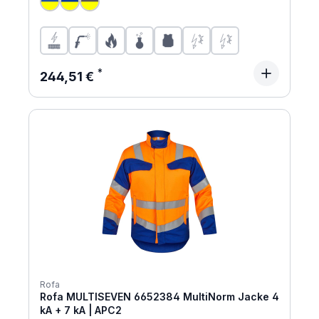
Regulärer Preis:
244,51 €
Rofa
Rofa MULTISEVEN 6652384 MultiNorm Jacke 4
kA + 7 kA | APC2