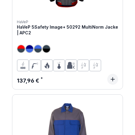
HaVeP
HaVeP 5Safety Image+ 50292 MultiNorm Jacke
| APC2
Regulärer Preis:
137,96 €