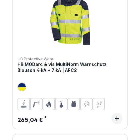
HB Protective Wear
HB MODarc & vis MultiNorm Warnschutz
Blouson 4 kA + 7 kA | APC2
Regulärer Preis:
265,04 €