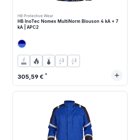
HB Protective Wear
HB InoTec Nomex MultiNorm Blouson 4 kA + 7
kA | APC2
Regulärer Preis:
305,59 €