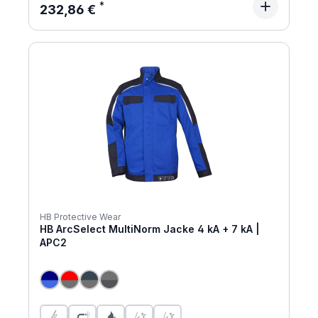
Regulärer Preis:
232,86 €
HB Protective Wear
HB ArcSelect MultiNorm Jacke 4 kA + 7 kA |
APC2