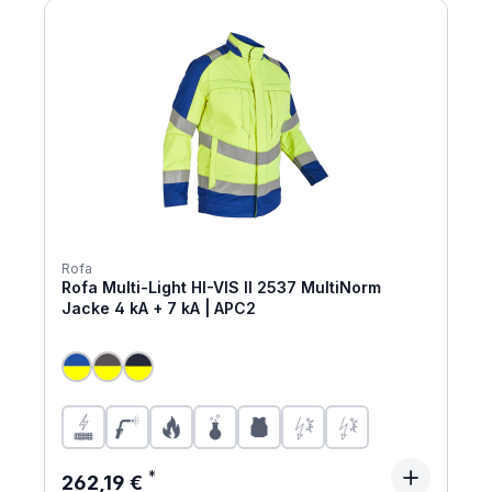
Rofa
Rofa Multi-Light HI-VIS II 2537 MultiNorm
Jacke 4 kA + 7 kA | APC2
Regulärer Preis:
262,19 €