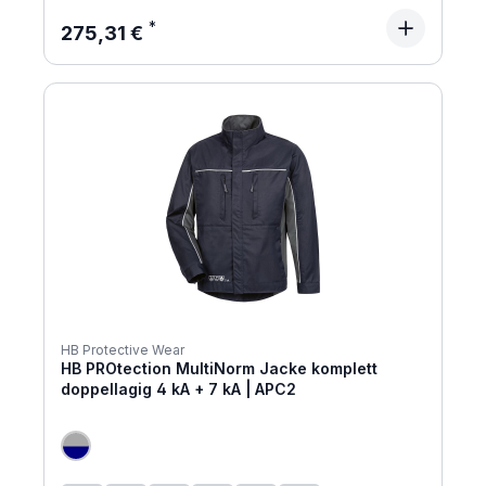
Regulärer Preis:
275,31 €
HB Protective Wear
HB PROtection MultiNorm Jacke komplett
doppellagig 4 kA + 7 kA | APC2