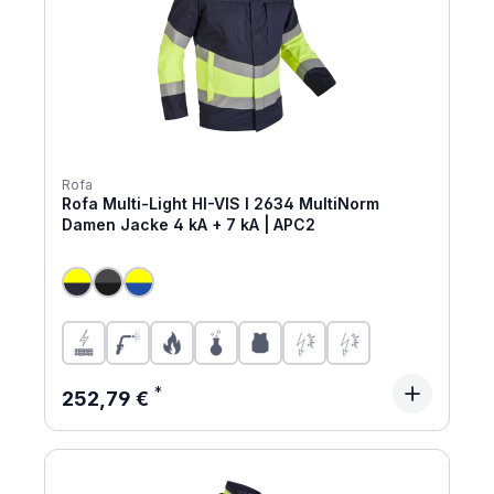
Rofa
Rofa Multi-Light HI-VIS I 2634 MultiNorm
Damen Jacke 4 kA + 7 kA | APC2
Regulärer Preis:
252,79 €