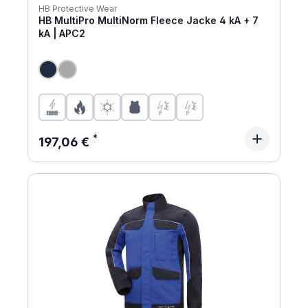
HB Protective Wear
HB MultiPro MultiNorm Fleece Jacke 4 kA + 7
kA | APC2
Regulärer Preis:
197,06 €