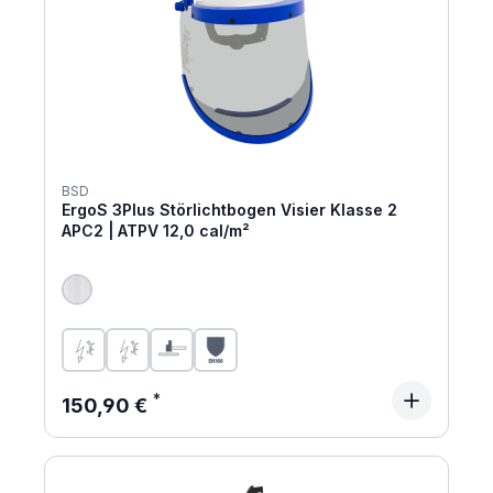
BSD
ErgoS 3Plus Störlichtbogen Visier Klasse 2
APC2 | ATPV 12,0 cal/m²
Regulärer Preis:
150,90 €