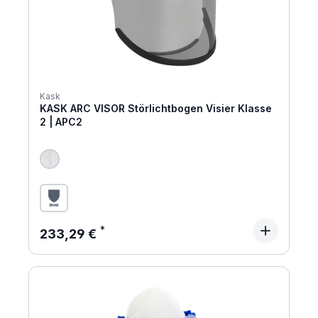
Kask
KASK ARC VISOR Störlichtbogen Visier Klasse
2 | APC2
Regulärer Preis:
233,29 €