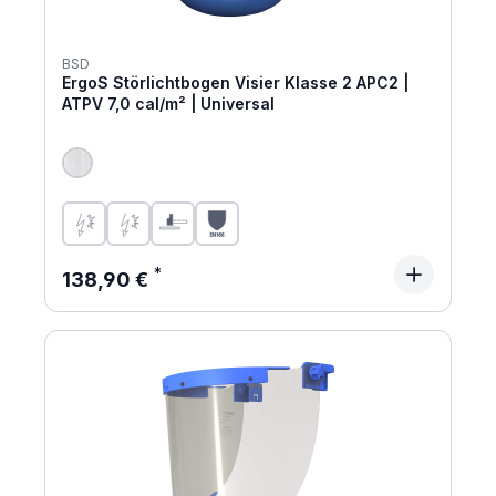
BSD
ErgoS Störlichtbogen Visier Klasse 2 APC2 |
ATPV 7,0 cal/m² | Universal
Regulärer Preis:
138,90 €