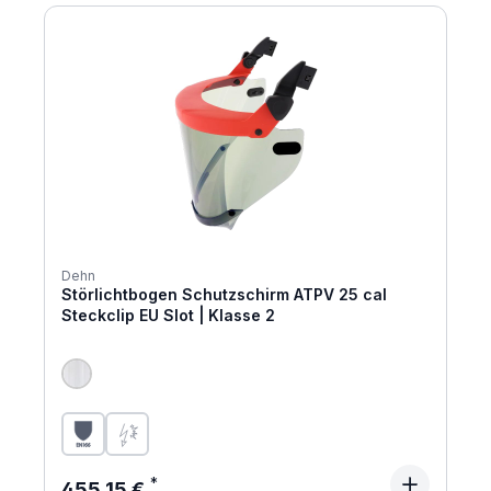
Dehn
Störlichtbogen Schutzschirm ATPV 25 cal
Steckclip EU Slot | Klasse 2
Regulärer Preis:
455,15 €