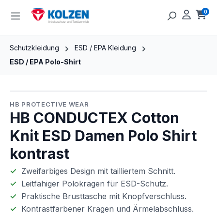
Zum Hauptinhalt springen
0
Ware
Schutzkleidung
ESD / EPA Kleidung
ESD / EPA Polo-Shirt
Bildergalerie überspringen
HB PROTECTIVE WEAR
HB CONDUCTEX Cotton
Knit ESD Damen Polo Shirt
kontrast
Zweifarbiges Design mit tailliertem Schnitt.
Leitfähiger Polokragen für ESD-Schutz.
Praktische Brusttasche mit Knopfverschluss.
Kontrastfarbener Kragen und Ärmelabschluss.