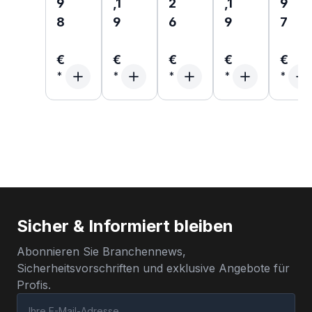
9
,1
2
,1
9
8
9
6
9
7
€
€
€
€
€
Sicher & Informiert bleiben
Abonnieren Sie Branchennews,
Sicherheitsvorschriften und exklusive Angebote für
Profis.