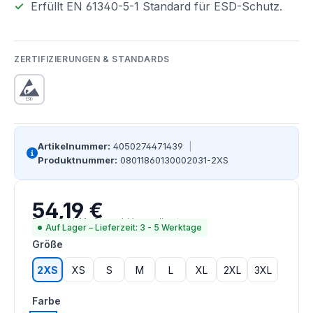
Erfüllt EN 61340-5-1 Standard für ESD-Schutz.
ZERTIFIZIERUNGEN & STANDARDS
Artikelnummer:
4050274471439
|
Produktnummer:
08011860130002031-2XS
54,19 €
Regulärer Preis:
Preise inkl. MwSt. zzgl. Versandkosten
Auf Lager – Lieferzeit: 3 - 5 Werktage
auswählen
Größe
2XS
XS
S
M
L
XL
2XL
3XL
auswählen
Farbe