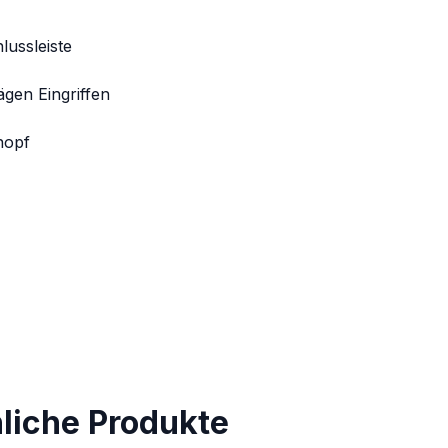
lussleiste
ägen Eingriffen
nopf
nliche Produkte