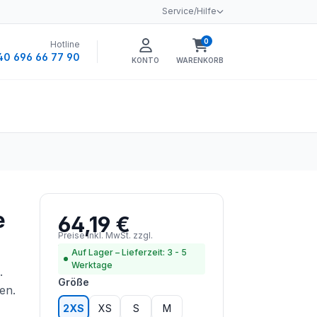
Service/Hilfe
0
Hotline
Warenkorb enthält 0 
40 696 66 77 90
KONTO
WARENKORB
e
64,19 €
Regulärer Preis:
Preise inkl. MwSt. zzgl.
Versandkosten
Auf Lager – Lieferzeit: 3 - 5
Werktage
e.
auswählen
Größe
ien.
2XS
XS
S
M