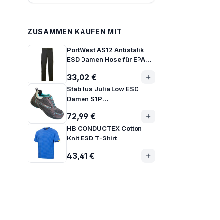
ZUSAMMEN KAUFEN MIT
PortWest AS12 Antistatik
ESD Damen Hose für EPA
Bereiche
33,02 €
Stabilus Julia Low ESD
Damen S1P
Sicherheitsschuhe 11420
72,99 €
HB CONDUCTEX Cotton
Knit ESD T-Shirt
43,41 €