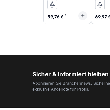
Regulärer Preis:
Regulär
59,76 €
69,97 
Sicher & Informiert bleiben
Abonnieren Sie Branchennews, Sicherhei
exklusive Angebote für Profis.