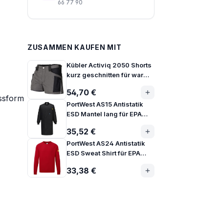
66 77 90
ZUSAMMEN KAUFEN MIT
Kübler Activiq 2050 Shorts
kurz geschnitten für warme
Tage
54,70 €
ssform
PortWest AS15 Antistatik
ESD Mantel lang für EPA
Bereiche
35,52 €
PortWest AS24 Antistatik
ESD Sweat Shirt für EPA
Bereiche
33,38 €