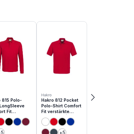
Hakro
 815 Polo-
Hakro 812 Pocket
 LongSleeve
Polo-Shirt Comfort
rt Fit
Fit verstärkte
ärkte
Baumwolle | 1/2
olle | 1/1 arm
arm
+
5
+
5