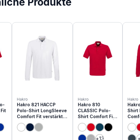
nliche Produkte
Hakro
Hakro
Hakro
o-
Hakro 821 HACCP
Hakro 810
Hakro
Fit
Polo-Shirt LongSleeve
CLASSIC Polo-
Shirt
Comfort Fit verstärkte
Shirt Comfort Fit
Comfo
/2
Baumwolle | 1/1 arm
aus Baumwolle |
verst
1/2 arm
Baumw
rfügbar.)
ht verfügbar.)
 nicht verfügbar.)
+
13