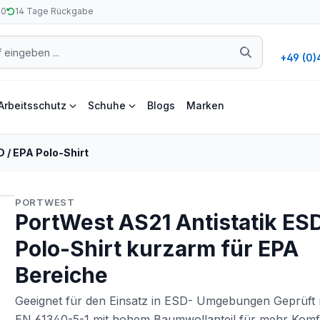
50
14 Tage Rückgabe
+49 (0)
Arbeitsschutz
Schuhe
Blogs
Marken
 / EPA Polo-Shirt
PORTWEST
PortWest AS21 Antistatik ES
Polo-Shirt kurzarm für EPA
Bereiche
Geeignet für den Einsatz in ESD- Umgebungen Geprüft
EN 61340-5-1 mit hohem Baumwollanteil für mehr Komf