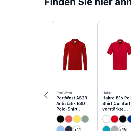
Finden Sie hier äh
Produktgalerie überspringen
PortWest
Hakro
PortWest AS23
Hakro 816 Pol
Antistatik ESD
Shirt Comfort 
Polo-Shirt
verstärkte
langarm für EPA
Baumwolle | 1
Bereiche
arm
(Diese Option ist zurzeit nicht ve
(Diese Option ist zurzeit nic
(Diese Option ist zurzeit
+
2
+
19