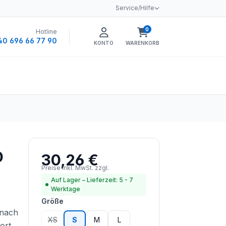
Service/Hilfe
0
Hotline
Warenkorb enthält 0 
40 696 66 77 90
KONTO
WARENKORB
D
30,26 €
Regulärer Preis:
Preise inkl. MwSt. zzgl.
Versandkosten
Auf Lager – Lieferzeit: 5 - 7
Werktage
auswählen
Größe
 nach
XS
S
M
L
(Diese Option ist zurzeit nicht verfügbar.)
ort