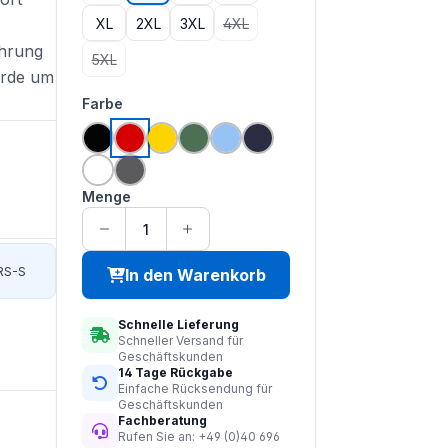
XL
2XL
3XL
4XL
(Diese Option ist zurzeit nicht verfü
ührung
5XL
(Diese Option ist zurzeit nicht verfügbar.)
wurde um
auswählen
Farbe
schwarz
deep red
deep yellow
forest green
hamilton blue
navy
weiß
zoom grey
Menge
RS-S
In den Warenkorb
Schnelle Lieferung
Schneller Versand für
Geschäftskunden
14 Tage Rückgabe
Einfache Rücksendung für
Geschäftskunden
Fachberatung
Rufen Sie an: +49 (0)40 696