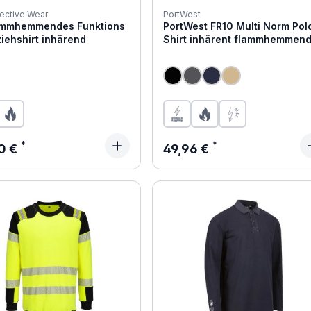
ective Wear
PortWest
ammhemmendes Funktions
PortWest FR10 Multi Norm Pol
iehshirt inhärend
Shirt inhärent flammhemmen
ärer Preis:
Regulärer Preis:
0 €
49,96 €