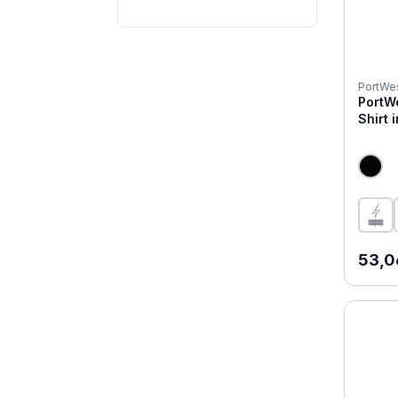
PortWe
PortWe
Shirt
Regul
53,0