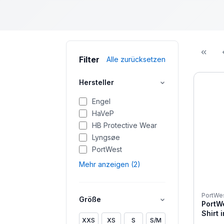
Filter
Alle zurücksetzen
Hersteller
Engel
HaVeP
HB Protective Wear
Lyngsøe
PortWest
Mehr anzeigen (2)
PortWe
Größe
PortW
Shirt
XXS
XS
S
S/M