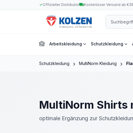
Offizieller Distributor
Kostenloser Versand ab €3
m Hauptinhalt springen
Zur Suche springen
Zur Hauptnavigation springen
Arbeitskleidung
Schutzkleidung
Schutzkleidung
MultiNorm Kleidung
Fl
MultiNorm Shirts m
optimale Ergänzung zur Schutzkleidun