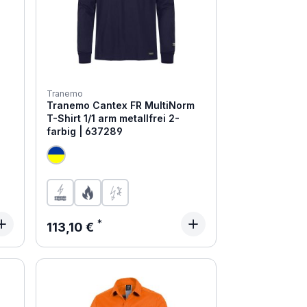
Tranemo
Tranemo Cantex FR MultiNorm
T-Shirt 1/1 arm metallfrei 2-
farbig | 637289
Regulärer Preis:
113,10 €