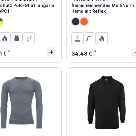
chutz Polo-Shirt langarm
flammhemmendes MultiNorm
APC1
Hemd mit Reflex
ärer Preis:
Regulärer Preis:
1 €
34,43 €