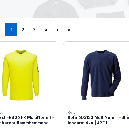
Seite
Seite
Seite
Seite
1
2
3
4
st
Rofa
est FR806 FR MultiNorm T-
Rofa 603133 MultiNorm T-Shir
 inhärent flammhemmend
langarm 4kA | APC1