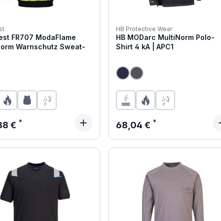
st
HB Protective Wear
est FR707 ModaFlame
HB MODarc MultiNorm Polo-
Norm Warnschutz Sweat-
Shirt 4 kA | APC1
ärer Preis:
Regulärer Preis:
88 €
68,04 €