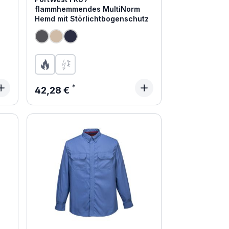
flammhemmendes MultiNorm
Hemd mit Störlichtbogenschutz
(Diese Option ist zurzeit nicht verfügbar.)
Regulärer Preis:
42,28 €