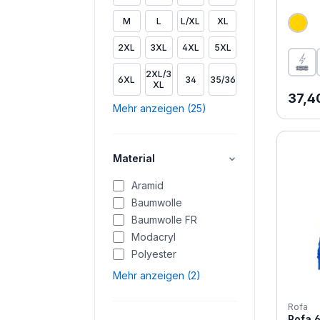
M
L
L/XL
XL
2XL
3XL
4XL
5XL
2XL/3
6XL
34
35/36
XL
Regul
37,4
Mehr anzeigen (25)
Material
Aramid
Baumwolle
Baumwolle FR
Modacryl
Polyester
Mehr anzeigen (2)
Rofa
Rofa 