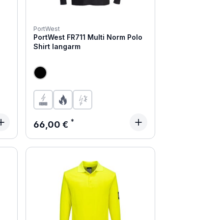
PortWest
PortWest FR711 Multi Norm Polo
Shirt langarm
Regulärer Preis:
66,00 €