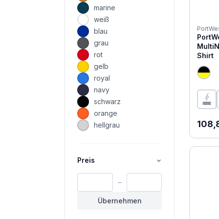
marine
weiß
PortWe
blau
PortW
grau
Multi
rot
Shirt
gelb
royal
navy
schwarz
orange
Regul
108,
hellgrau
Preis
–
Übernehmen