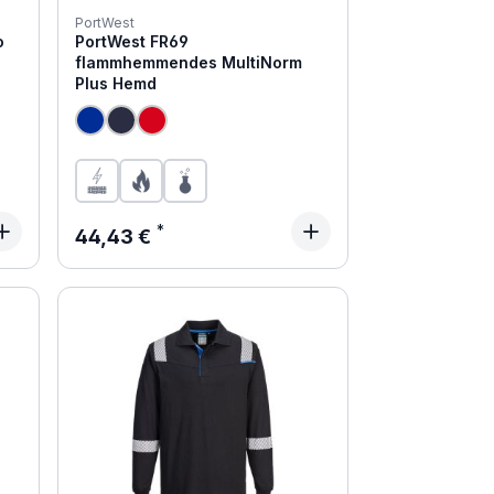
PortWest
o
PortWest FR69
d
flammhemmendes MultiNorm
Plus Hemd
Regulärer Preis:
44,43 €