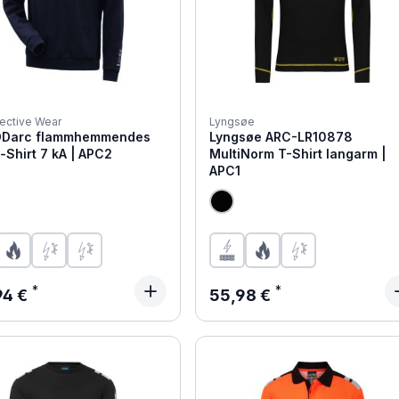
ective Wear
Lyngsøe
Darc flammhemmendes
Lyngsøe ARC-LR10878
Shirt 7 kA | APC2
MultiNorm T-Shirt langarm |
APC1
ärer Preis:
Regulärer Preis:
94 €
55,98 €