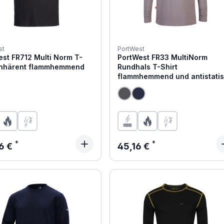
st
PortWest
st FR712 Multi Norm T-
PortWest FR33 MultiNorm
 inhärent flammhemmend
Rundhals T-Shirt
flammhemmend und antistati
ärer Preis:
Regulärer Preis:
6 €
45,16 €