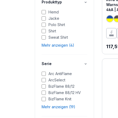
Produkttyp
Warns
4kA | 
Hemd
Jacke
Polo Shirt
Shirt
Sweat Shirt
Regul
Mehr anzeigen (4)
117,5
Serie
Arc AntiFlame
ArcSelect
BizFlame 88/12
BizFlame 88/12 HV
BizFlame Knit
Mehr anzeigen (19)