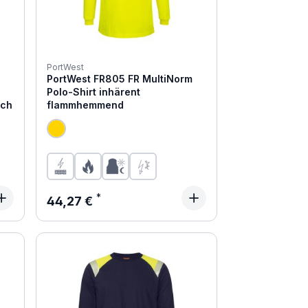
PortWest
PortWest FR805 FR MultiNorm
Polo-Shirt inhärent
sch
flammhemmend
Regulärer Preis:
44,27 €