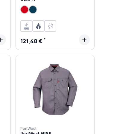
Regulärer Preis:
121,48 €
PortWest
PortWest FR89