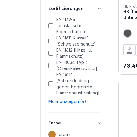
HB Prot
Zertifizierungen
HB fl
Unterz
EN 1149-5
[antistatische
Eigenschaften]
EN 11611 Klasse 1
[Schweisserschutz]
EN 11612 [Hitze- u.
Flammschutz]
EN 13034 Typ 6
Regul
73,4
[Chemikalienschutz]
EN 14116
[Schutzkleidung
gegen begrenzte
Flammenausbreitung]
Mehr anzeigen (4)
Farbe
braun