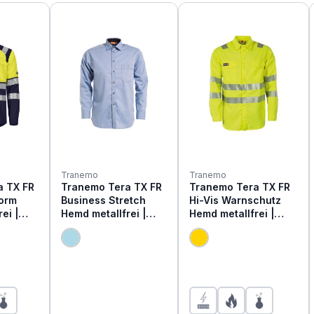
Tranemo
Tranemo
a TX FR
Tranemo Tera TX FR
Tranemo Tera TX FR
Norm
Business Stretch
Hi-Vis Warnschutz
ei |
Hemd metallfrei |
Hemd metallfrei |
635491
508391