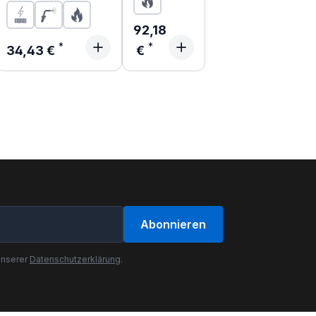
Regulärer Preis:
92,18
Regulärer Preis:
34,43 €
€
Abonnieren
unserer
Datenschutzerklärung
.