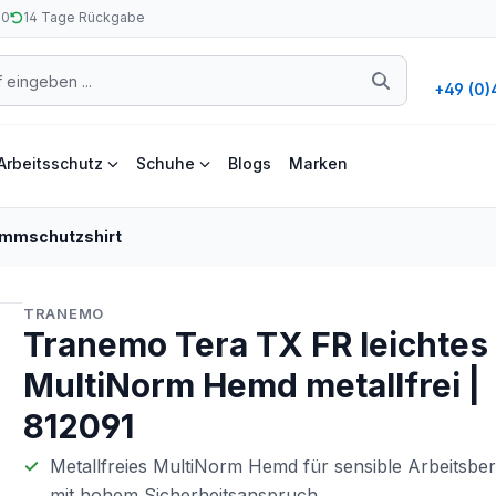
50
14 Tage Rückgabe
+49 (0)
Arbeitsschutz
Schuhe
Blogs
Marken
ammschutzshirt
TRANEMO
Tranemo Tera TX FR leichtes
MultiNorm Hemd metallfrei |
812091
Metallfreies MultiNorm Hemd für sensible Arbeitsbe
mit hohem Sicherheitsanspruch.