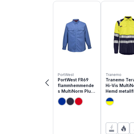
Produktgalerie überspringen
PortWest
Tranemo
PortWest FR69
Tranemo Ter
flammhemmende
Hi-Vis Multi
s MultiNorm Plus
Hemd metallfr
Hemd
507691