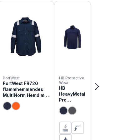
PortWest
HB Protective
Wear
PortWest FR720
HB
flammhemmendes
HeavyMetal
MultiNorm Hemd mit
Pro
Reflex
Gießerei
Hemd