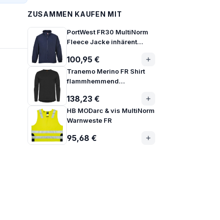
ZUSAMMEN KAUFEN MIT
PortWest FR30 MultiNorm
Fleece Jacke inhärent
flammhemmend
100,95 €
Tranemo Merino FR Shirt
flammhemmend
antistatisch 1/1 arm |
138,23 €
630490
HB MODarc & vis MultiNorm
Warnweste FR
95,68 €