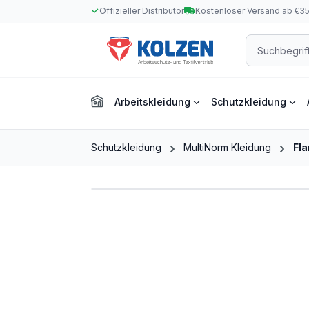
Offizieller Distributor
Kostenloser Versand ab €3
m Hauptinhalt springen
Zur Suche springen
Zur Hauptnavigation springen
Arbeitskleidung
Schutzkleidung
Schutzkleidung
MultiNorm Kleidung
Fl
Bildergalerie überspringen