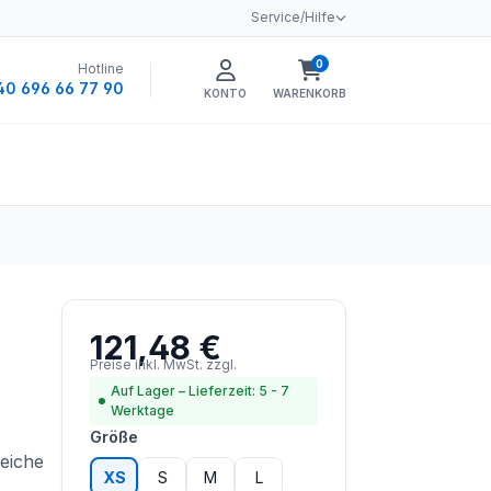
Service/Hilfe
0
Hotline
Warenkorb enthält 0 
40 696 66 77 90
KONTO
WARENKORB
121,48 €
Regulärer Preis:
Preise inkl. MwSt. zzgl.
Versandkosten
Auf Lager – Lieferzeit: 5 - 7
Werktage
auswählen
Größe
reiche
XS
S
M
L