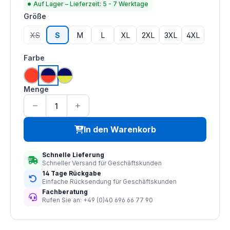
Auf Lager – Lieferzeit: 5 - 7 Werktage
auswählen
Größe
XS
S
M
L
XL
2XL
3XL
4XL
(Diese Option ist zurzeit nicht verfügbar.)
auswählen
Farbe
hi vis orange
hi vis orange | navy
hi vis saturn gelb | navy
Menge
In den Warenkorb
Schnelle Lieferung
Schneller Versand für Geschäftskunden
14 Tage Rückgabe
Einfache Rücksendung für Geschäftskunden
Fachberatung
Rufen Sie an: +49 (0)40 696 66 77 90