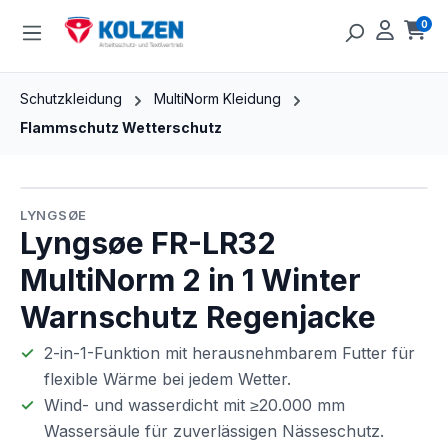
Zum Hauptinhalt springen
0
Ware
Schutzkleidung
MultiNorm Kleidung
Flammschutz Wetterschutz
Bildergalerie überspringen
LYNGSØE
Lyngsøe FR-LR32
MultiNorm 2 in 1 Winter
Warnschutz Regenjacke
2-in-1-Funktion mit herausnehmbarem Futter für
flexible Wärme bei jedem Wetter.
Wind- und wasserdicht mit ≥20.000 mm
Wassersäule für zuverlässigen Nässeschutz.