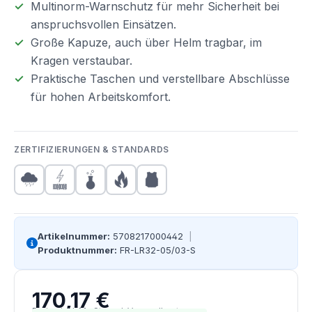
Multinorm-Warnschutz für mehr Sicherheit bei
anspruchsvollen Einsätzen.
Große Kapuze, auch über Helm tragbar, im
Kragen verstaubar.
Praktische Taschen und verstellbare Abschlüsse
für hohen Arbeitskomfort.
ZERTIFIZIERUNGEN & STANDARDS
Artikelnummer:
5708217000442
|
Produktnummer:
FR-LR32-05/03-S
170,17 €
Regulärer Preis:
Preise inkl. MwSt. zzgl. Versandkosten