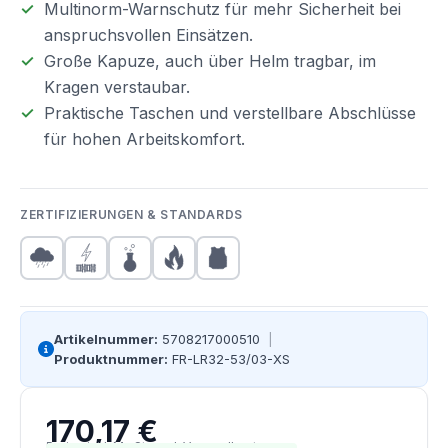
Multinorm-Warnschutz für mehr Sicherheit bei
anspruchsvollen Einsätzen.
Große Kapuze, auch über Helm tragbar, im
Kragen verstaubar.
Praktische Taschen und verstellbare Abschlüsse
für hohen Arbeitskomfort.
ZERTIFIZIERUNGEN & STANDARDS
Artikelnummer:
5708217000510
|
Produktnummer:
FR-LR32-53/03-XS
170,17 €
Regulärer Preis:
Preise inkl. MwSt. zzgl. Versandkosten