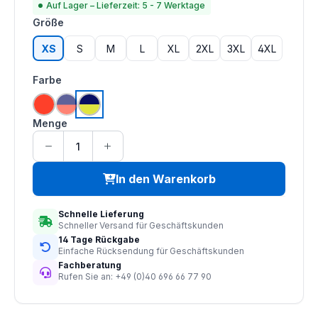
Auf Lager – Lieferzeit: 5 - 7 Werktage
auswählen
Größe
XS
S
M
L
XL
2XL
3XL
4XL
auswählen
Farbe
(Diese Option ist zurzeit nicht verfügbar.)
hi vis orange
hi vis orange | navy
hi vis saturn gelb | navy
Menge
In den Warenkorb
Schnelle Lieferung
Schneller Versand für Geschäftskunden
14 Tage Rückgabe
Einfache Rücksendung für Geschäftskunden
Fachberatung
Rufen Sie an: +49 (0)40 696 66 77 90