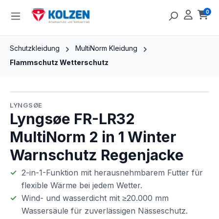
Zum Hauptinhalt springen
0
Ware
Schutzkleidung
MultiNorm Kleidung
Flammschutz Wetterschutz
Bildergalerie überspringen
LYNGSØE
Lyngsøe FR-LR32
MultiNorm 2 in 1 Winter
Warnschutz Regenjacke
2-in-1-Funktion mit herausnehmbarem Futter für
flexible Wärme bei jedem Wetter.
Wind- und wasserdicht mit ≥20.000 mm
Wassersäule für zuverlässigen Nässeschutz.