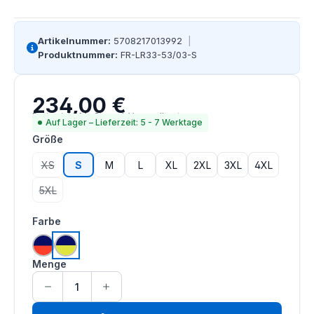
Artikelnummer:
5708217013992
|
Produktnummer:
FR-LR33-53/03-S
234,00 €
Regulärer Preis:
Preise inkl. MwSt. zzgl. Versandkosten
Auf Lager – Lieferzeit: 5 - 7 Werktage
auswählen
Größe
XS
S
M
L
XL
2XL
3XL
4XL
(Diese Option ist zurzeit nicht verfügbar.)
5XL
(Diese Option ist zurzeit nicht verfügbar.)
auswählen
Farbe
hi vis orange | navy
hi vis saturn gelb | navy
Menge