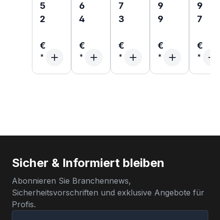
5
6
7
9
9
2
4
3
9
7
€
€
€
€
€
Sicher & Informiert bleiben
Abonnieren Sie Branchennews,
Sicherheitsvorschriften und exklusive Angebote für
Profis.