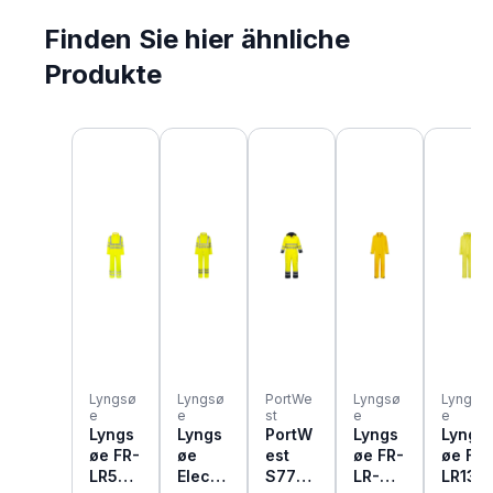
Finden Sie hier ähnliche
Produkte
Produktgalerie überspringen
Lyngsø
Lyngsø
PortWe
Lyngsø
Lyngsø
e
e
st
e
e
Lyngs
Lyngs
PortW
Lyngs
Lyngs
øe FR-
øe
est
øe FR-
øe FR-
LR57
Electri
S775
LR-
LR13