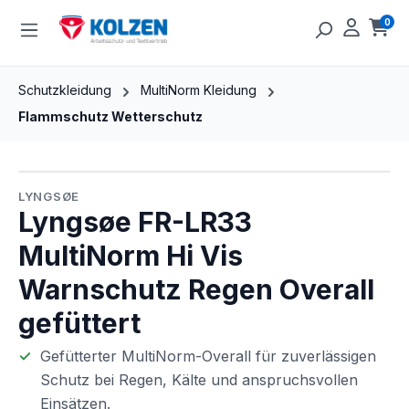
Zum Hauptinhalt springen
0
Ware
Schutzkleidung
MultiNorm Kleidung
Flammschutz Wetterschutz
Bildergalerie überspringen
LYNGSØE
Lyngsøe FR-LR33
MultiNorm Hi Vis
Warnschutz Regen Overall
gefüttert
Gefütterter MultiNorm-Overall für zuverlässigen
Schutz bei Regen, Kälte und anspruchsvollen
Einsätzen.