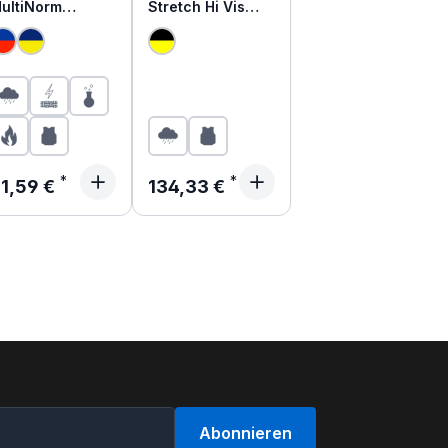
ultiNorm
Stretch Hi Vis
arnschutz
Warnschutz Hose
egen Latzhose
4WS-5083
egulärer Preis:
Regulärer Preis:
1,59 €
134,33 €
Abonnieren