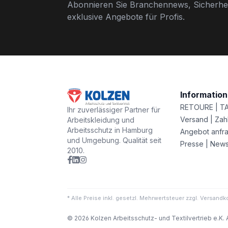
Abonnieren Sie Branchennews, Sicherhei
exklusive Angebote für Profis.
Informatio
RETOURE | T
Ihr zuverlässiger Partner für
Versand | Zah
Arbeitskleidung und
Arbeitsschutz in Hamburg
Angebot anfr
und Umgebung. Qualität seit
Presse | New
2010.
* Alle Preise inkl. gesetzl. Mehrwertsteuer zzgl. Versa
© 2026 Kolzen Arbeitsschutz- und Textilvertrieb e.K. 