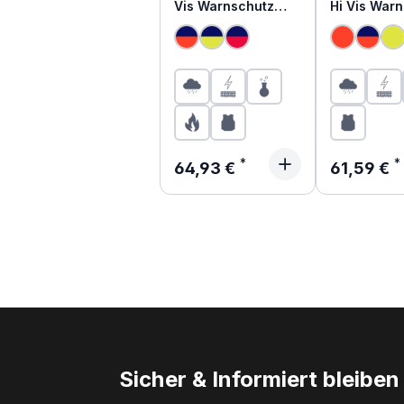
Vis Warnschutz
Hi Vis War
Regen Latzhose
Regen Latz
Regulärer Preis:
Regulärer 
64,93 €
61,59 €
Sicher & Informiert bleiben