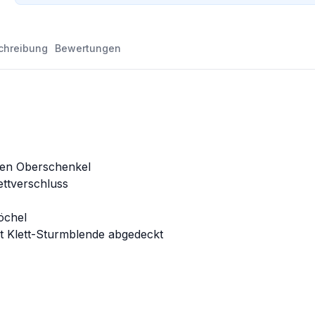
chreibung
Bewertungen
ten Oberschenkel
ettverschluss
öchel
t Klett-Sturmblende abgedeckt