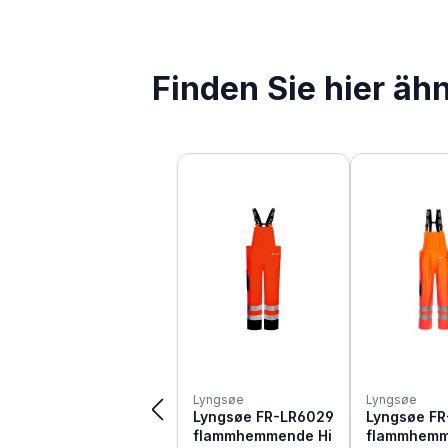
Finden Sie hier äh
Produktgalerie überspringen
Lyngsøe
Lyngsøe
Lyngsøe FR-LR6029
Lyngsøe FR
flammhemmende Hi
flammhem