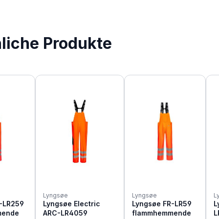
nliche Produkte
Lyngsøe
Lyngsøe
L
-LR259
Lyngsøe Electric
Lyngsøe FR-LR59
L
mende
ARC-LR4059
flammhemmende
L