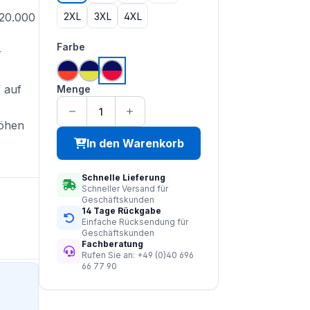
2XL
3XL
4XL
≥20.000
auswählen
Farbe
r
hi vis orange | navy
hi vis saturn gelb | navy
hi vis rot | navy
 auf
Menge
höhen
In den Warenkorb
Schnelle Lieferung
Schneller Versand für
Geschäftskunden
14 Tage Rückgabe
Einfache Rücksendung für
Geschäftskunden
Fachberatung
Rufen Sie an: +49 (0)40 696
66 77 90