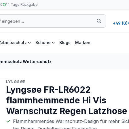
50
14 Tage Rückgabe
+49 (0)
Arbeitsschutz
Schuhe
Blogs
Marken
ammschutz Wetterschutz
LYNGSØE
Lyngsøe FR-LR6022
flammhemmende Hi Vis
Warnschutz Regen Latzhose
Flammhemmendes Warnschutz-Design für mehr Sich
bei Regen, Dunkelheit und Funkenflug.