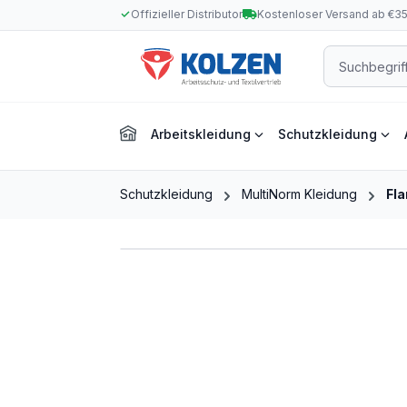
Offizieller Distributor
Kostenloser Versand ab €3
m Hauptinhalt springen
Zur Suche springen
Zur Hauptnavigation springen
Arbeitskleidung
Schutzkleidung
Schutzkleidung
MultiNorm Kleidung
Fl
Bildergalerie überspringen