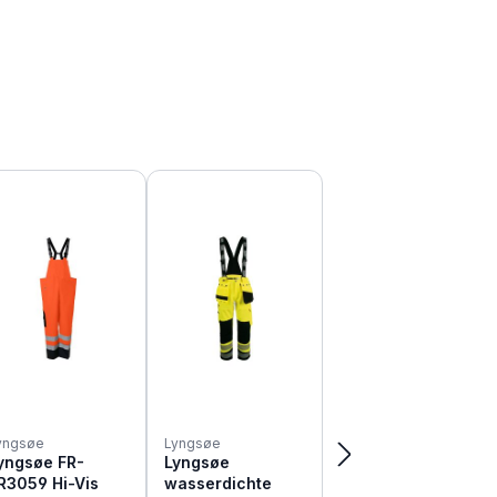
yngsøe
Lyngsøe
yngsøe FR-
Lyngsøe
R3059 Hi-Vis
wasserdichte