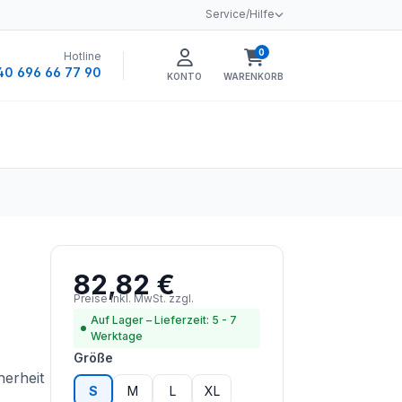
Service/Hilfe
0
Hotline
Warenkorb enthält 0 
40 696 66 77 90
KONTO
WARENKORB
82,82 €
Regulärer Preis:
Preise inkl. MwSt. zzgl.
Versandkosten
Auf Lager – Lieferzeit: 5 - 7
Werktage
auswählen
Größe
erheit
S
M
L
XL