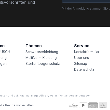
tsvorschriften und
Mit der Anmeldung stimmen Sie 
nen
Themen
Service
AUSCH
Schweisserkleidung
Kontaktformular
lung
MultiNorm Kleidung
Über uns
agen
Störlichtbogenschutz
Sitemap
s
Datenschutz
ndkosten und ggf. Nachnahmegebühren, wenn nicht anders angegeben.
Alle Rechte vorbehalten.