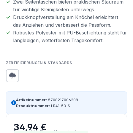
Zwei Seitentaschen bieten praktischen Stauraum
für wichtige Kleinigkeiten unterwegs.
Druckknopfverstellung am Knöchel erleichtert
das Anziehen und verbessert die Passform.
Robustes Polyester mit PU-Beschichtung steht für
langlebigen, wetterfesten Tragekomfort.
ZERTIFIZIERUNGEN & STANDARDS
Artikelnummer:
5708217006208
|
Produktnummer:
LR41-53-S
34,94 €
Regulärer Preis:
Preise inkl. MwSt. zzgl. Versandkosten