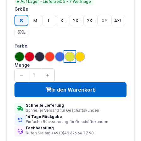
Auf Lager – Lieferzeit: 5 - 7 Werktage
auswählen
Größe
S
M
L
XL
2XL
3XL
XS
4XL
(Diese Option ist zu
5XL
(Diese Option ist zurzeit nicht verfügbar.)
auswählen
Farbe
grün
rot
navy
hi vis orange
royal blau
saturn gelb
gelb
Menge
In den Warenkorb
Schnelle Lieferung
Schneller Versand für Geschäftskunden
14 Tage Rückgabe
Einfache Rücksendung für Geschäftskunden
Fachberatung
Rufen Sie an: +49 (0)40 696 66 77 90