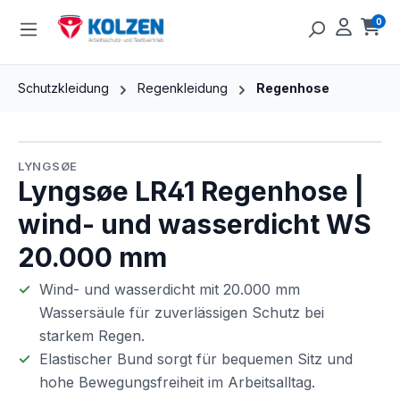
Zum Hauptinhalt springen
0
Ware
Schutzkleidung
Regenkleidung
Regenhose
Bildergalerie überspringen
LYNGSØE
Lyngsøe LR41 Regenhose |
wind- und wasserdicht WS
20.000 mm
Wind- und wasserdicht mit 20.000 mm
Wassersäule für zuverlässigen Schutz bei
starkem Regen.
Elastischer Bund sorgt für bequemen Sitz und
hohe Bewegungsfreiheit im Arbeitsalltag.