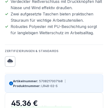
Verdeckter Reißverschluss mit Druckknöpfen hält
Nässe und Wind effektiv draußen.
Zwei aufgesetzte Taschen bieten praktischen
Stauraum für wichtige Arbeitsutensilien.
Robustes Polyester mit PU-Beschichtung sorgt
für langlebigen Wetterschutz im Arbeitsalltag.
ZERTIFIZIERUNGEN & STANDARDS
Artikelnummer:
5708217007168
|
Produktnummer:
LR48-02-S
45,36 €
Regulärer Preis:
Preise inkl. MwSt. zzgl. Versandkosten