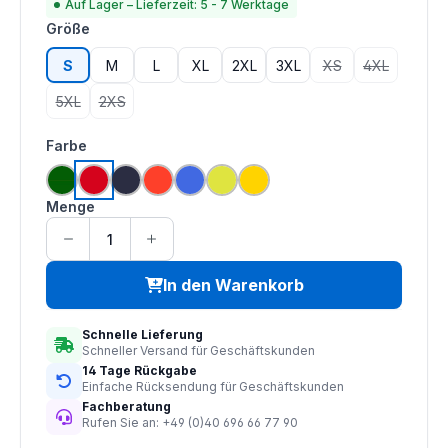
Auf Lager – Lieferzeit: 5 - 7 Werktage
auswählen
Größe
S
M
L
XL
2XL
3XL
XS
4XL
(Diese Option ist zu
(Diese Option
5XL
2XS
(Diese Option ist zurzeit nicht verfügbar.)
(Diese Option ist zurzeit nicht verfügbar.)
auswählen
Farbe
grün
rot
navy
hi vis orange
royal blau
saturn gelb
gelb
Menge
In den Warenkorb
Schnelle Lieferung
Schneller Versand für Geschäftskunden
14 Tage Rückgabe
Einfache Rücksendung für Geschäftskunden
Fachberatung
Rufen Sie an: +49 (0)40 696 66 77 90