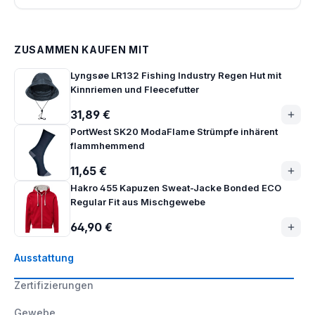
ZUSAMMEN KAUFEN MIT
Lyngsøe LR132 Fishing Industry Regen Hut mit
Kinnriemen und Fleecefutter
31,89 €
PortWest SK20 ModaFlame Strümpfe inhärent
flammhemmend
11,65 €
Hakro 455 Kapuzen Sweat-Jacke Bonded ECO
Regular Fit aus Mischgewebe
64,90 €
Ausstattung
Zertifizierungen
Gewebe