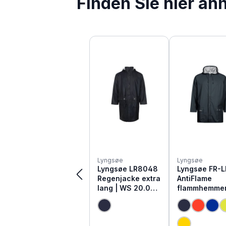
Finden Sie hier äh
Produktgalerie überspringen
Lyngsøe
Lyngsøe
Lyngsøe LR8048
Lyngsøe FR-
Regenjacke extra
AntiFlame
lang | WS 20.000
flammhemme
mm
Regen Jacke