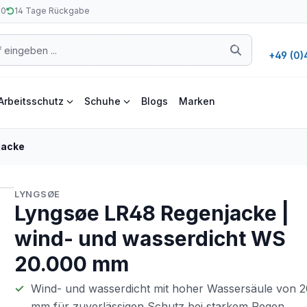
50
14 Tage Rückgabe
+49 (0)
Arbeitsschutz
Schuhe
Blogs
Marken
jacke
LYNGSØE
Lyngsøe LR48 Regenjacke |
wind- und wasserdicht WS
20.000 mm
Wind- und wasserdicht mit hoher Wassersäule von 
mm für zuverlässigen Schutz bei starkem Regen.