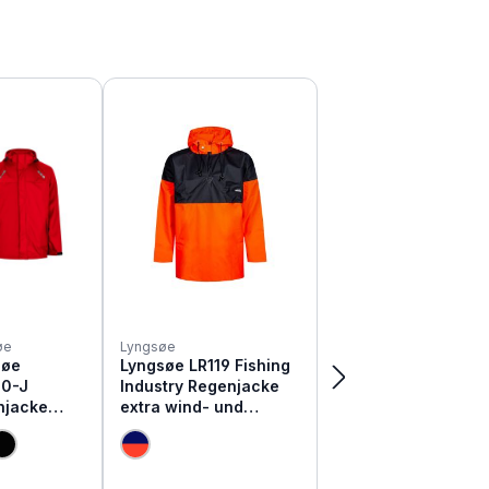
øe
Lyngsøe
søe
Lyngsøe LR119 Fishing
30-J
Industry Regenjacke
njacke
extra wind- und
 und
wasserdicht
rdicht