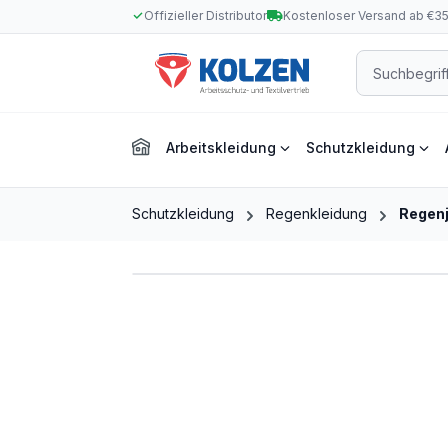
Offizieller Distributor
Kostenloser Versand ab €3
m Hauptinhalt springen
Zur Suche springen
Zur Hauptnavigation springen
Arbeitskleidung
Schutzkleidung
Schutzkleidung
Regenkleidung
Regen
Bildergalerie überspringen