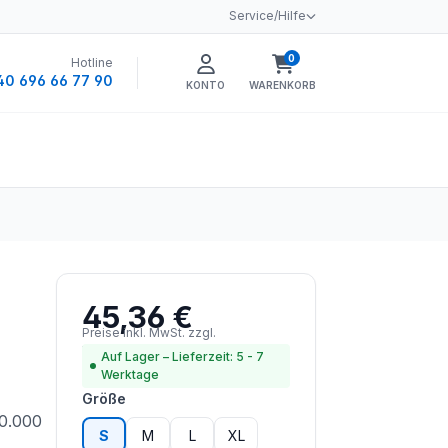
Service/Hilfe
0
Hotline
Warenkorb enthält 0 
40 696 66 77 90
KONTO
WARENKORB
45,36 €
Regulärer Preis:
Preise inkl. MwSt. zzgl.
Versandkosten
Auf Lager – Lieferzeit: 5 - 7
Werktage
auswählen
Größe
20.000
S
M
L
XL