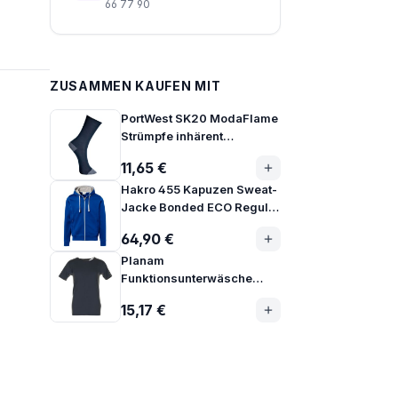
66 77 90
ZUSAMMEN KAUFEN MIT
PortWest SK20 ModaFlame
Strümpfe inhärent
flammhemmend
11,65 €
Hakro 455 Kapuzen Sweat-
Jacke Bonded ECO Regular
Fit aus Mischgewebe
64,90 €
Planam
Funktionsunterwäsche
Shirt kurzarm 190g
15,17 €