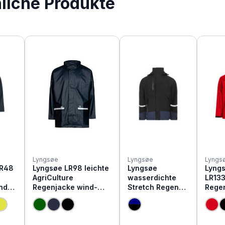
nliche Produkte
Lyngsøe
Lyngsøe
Lyngs
LR48
Lyngsøe LR98 leichte
Lyngsøe
Lyng
AgriCulture
wasserdichte
LR13
nde
Regenjacke wind-
Stretch Regen
Rege
und wasserdicht
Jacke 4WS-
wind-
4057
wasse