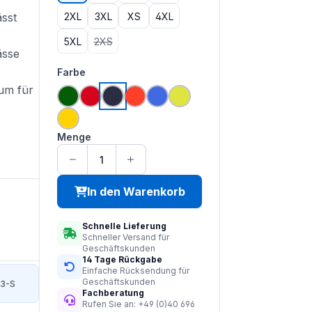
2XL
3XL
XS
4XL
ässt
5XL
2XS
(Diese Option ist zurzeit nicht verfügbar.)
ässe
auswählen
Farbe
um für
grün
rot
navy
hi vis orange
royal blau
saturn gelb
gelb
Menge
In den Warenkorb
Schnelle Lieferung
Schneller Versand für
Geschäftskunden
14 Tage Rückgabe
Einfache Rücksendung für
Geschäftskunden
3-S
Fachberatung
Rufen Sie an: +49 (0)40 696