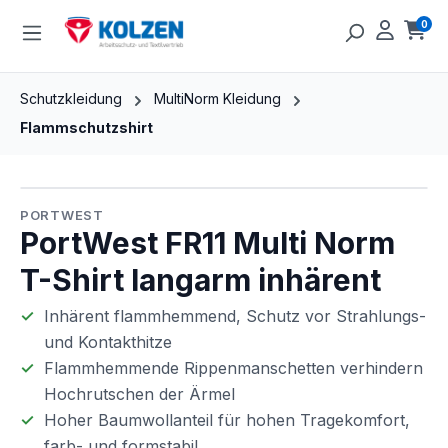
Zum Hauptinhalt springen
0
Ware
Schutzkleidung
MultiNorm Kleidung
Flammschutzshirt
Bildergalerie überspringen
PORTWEST
PortWest FR11 Multi Norm
T-Shirt langarm inhärent
Inhärent
flammhemmend,
Schutz
vor
Strahlungs-
und
Kontakthitze
Flammhemmende
Rippenmanschetten
verhindern
Hochrutschen
der
Ärmel
Hoher
Baumwollanteil
für
hohen
Tragekomfort,
farb-
und
formstabil