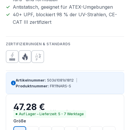
Antistatisch,
geeignet
für
ATEX-Umgebungen
40+
UPF,
blockiert
98
%
der
UV-Strahlen,
CE-
CAT
III
zertifiziert
ZERTIFIZIERUNGEN & STANDARDS
Artikelnummer:
5036108161812
|
Produktnummer:
FR11NARS-S
47,28 €
Regulärer Preis:
Preise inkl. MwSt. zzgl. Versandkosten
Auf Lager – Lieferzeit: 5 - 7 Werktage
auswählen
Größe