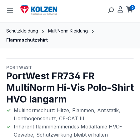
Zum Hauptinhalt springen
0
Ware
Schutzkleidung
MultiNorm Kleidung
Flammschutzshirt
Bildergalerie überspringen
PORTWEST
PortWest FR734 FR
MultiNorm Hi-Vis Polo-Shirt
HVO langarm
Multinormschutz: Hitze, Flammen, Antistatik,
Lichtbogenschutz, CE-CAT III
Inhärent flammhemmendes Modaflame HVO-
Gewebe, Schutzwirkung bleibt erhalten