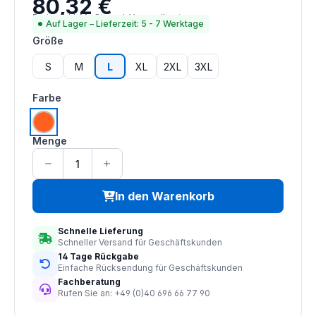
80,32 €
Regulärer Preis:
Preise inkl. MwSt. zzgl. Versandkosten
Auf Lager – Lieferzeit: 5 - 7 Werktage
auswählen
Größe
S
M
L
XL
2XL
3XL
auswählen
Farbe
warnorange
Menge
In den Warenkorb
Schnelle Lieferung
Schneller Versand für Geschäftskunden
14 Tage Rückgabe
Einfache Rücksendung für Geschäftskunden
Fachberatung
Rufen Sie an: +49 (0)40 696 66 77 90