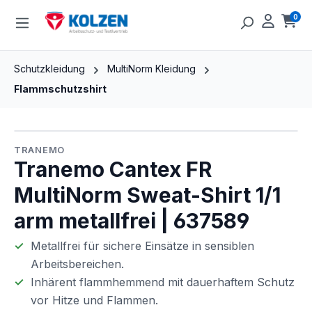
Zum Hauptinhalt springen
0
Ware
Schutzkleidung
MultiNorm Kleidung
Flammschutzshirt
Bildergalerie überspringen
TRANEMO
Tranemo Cantex FR
MultiNorm Sweat-Shirt 1/1
arm metallfrei | 637589
Metallfrei für sichere Einsätze in sensiblen
Arbeitsbereichen.
Inhärent flammhemmend mit dauerhaftem Schutz
vor Hitze und Flammen.