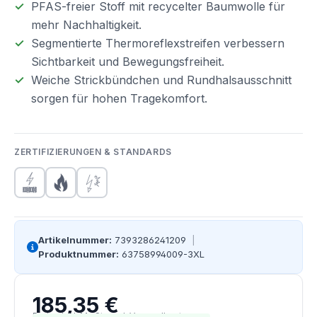
PFAS-freier Stoff mit recycelter Baumwolle für
mehr Nachhaltigkeit.
Segmentierte Thermoreflexstreifen verbessern
Sichtbarkeit und Bewegungsfreiheit.
Weiche Strickbündchen und Rundhalsausschnitt
sorgen für hohen Tragekomfort.
ZERTIFIZIERUNGEN & STANDARDS
Artikelnummer:
7393286241209
|
Produktnummer:
63758994009-3XL
185,35 €
Regulärer Preis:
Preise inkl. MwSt. zzgl. Versandkosten