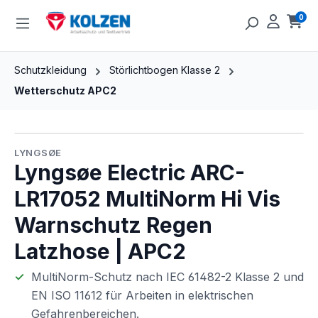
Zum Hauptinhalt springen
0
Ware
Schutzkleidung
Störlichtbogen Klasse 2
Wetterschutz APC2
Bildergalerie überspringen
LYNGSØE
Lyngsøe Electric ARC-
LR17052 MultiNorm Hi Vis
Warnschutz Regen
Latzhose | APC2
MultiNorm-Schutz nach IEC 61482-2 Klasse 2 und
EN ISO 11612 für Arbeiten in elektrischen
Gefahrenbereichen.