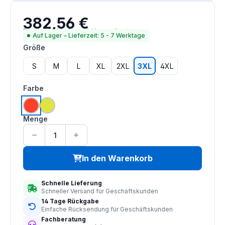
382,56 €
Regulärer Preis:
Preise inkl. MwSt. zzgl. Versandkosten
Auf Lager – Lieferzeit: 5 - 7 Werktage
auswählen
Größe
S
M
L
XL
2XL
3XL
4XL
auswählen
Farbe
hi vis orange
saturn gelb
Menge
In den Warenkorb
Schnelle Lieferung
Schneller Versand für Geschäftskunden
14 Tage Rückgabe
Einfache Rücksendung für Geschäftskunden
Fachberatung