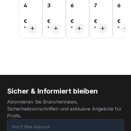
4
3
6
7
6
€
€
€
€
€
Sicher & Informiert bleiben
Abonnieren Sie Branchennews,
Sicherheitsvorschriften und exklusive Angebote für
Profis.