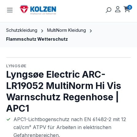
Zum Hauptinhalt springen
0
Ware
Schutzkleidung
MultiNorm Kleidung
Flammschutz Wetterschutz
Bildergalerie überspringen
LYNGSØE
Lyngsøe Electric ARC-
LR19052 MultiNorm Hi Vis
Warnschutz Regenhose |
APC1
APC1-Lichtbogenschutz nach EN 61482-2 mit 12
cal/cm² ATPV für Arbeiten in elektrischen
Gefahrenbereichen.