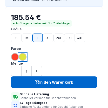
Produktnummer:
ARC-LR19052-53-L
185,54 €
Regulärer Preis:
Preise inkl. MwSt. zzgl. Versandkosten
Auf Lager – Lieferzeit: 5 - 7 Werktage
auswählen
Größe
S
M
L
XL
2XL
3XL
4XL
auswählen
Farbe
hi vis orange
saturn gelb
Menge
In den Warenkorb
Schnelle Lieferung
Schneller Versand für Geschäftskunden
14 Tage Rückgabe
Einfache Rücksendung für Geschäftskunden