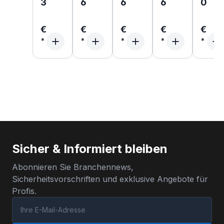
3
6
6
6
0
€
€
€
€
€
Sicher & Informiert bleiben
Abonnieren Sie Branchennews,
Sicherheitsvorschriften und exklusive Angebote für
Profis.