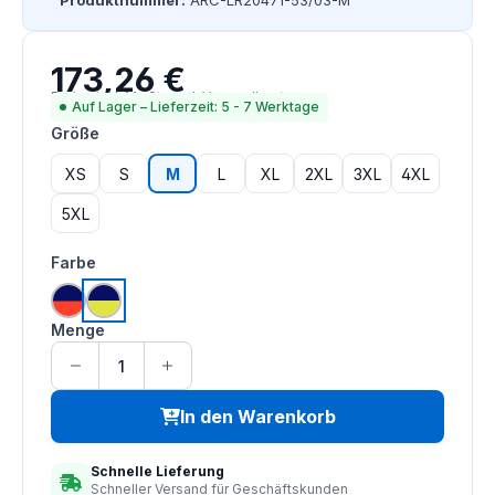
Produktnummer:
ARC-LR20471-53/03-M
173,26 €
Regulärer Preis:
Preise inkl. MwSt. zzgl. Versandkosten
Auf Lager – Lieferzeit: 5 - 7 Werktage
auswählen
Größe
XS
S
M
L
XL
2XL
3XL
4XL
5XL
auswählen
Farbe
hi vis orange | navy
hi vis saturn gelb | navy
Menge
In den Warenkorb
Schnelle Lieferung
Schneller Versand für Geschäftskunden