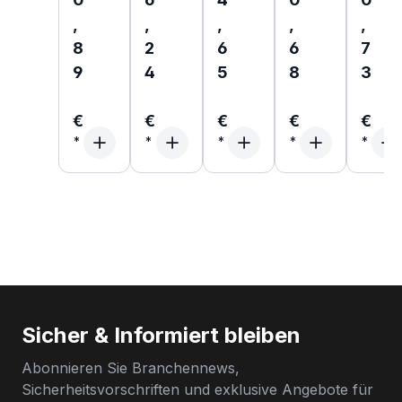
,
,
,
,
,
8
2
6
6
7
9
4
5
8
3
€
€
€
€
€
Sicher & Informiert bleiben
Abonnieren Sie Branchennews,
Sicherheitsvorschriften und exklusive Angebote für