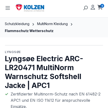
Zum Hauptinhalt springen
0
Ware
Schutzkleidung
MultiNorm Kleidung
Flammschutz Wetterschutz
Bildergalerie überspringen
LYNGSØE
Lyngsøe Electric ARC-
LR20471 MultiNorm
Warnschutz Softshell
Jacke | APC1
Zertifizierter Multinorm-Schutz nach EN 61482-2
APC1 und EN ISO 11612 für anspruchsvolle
Einsätze.