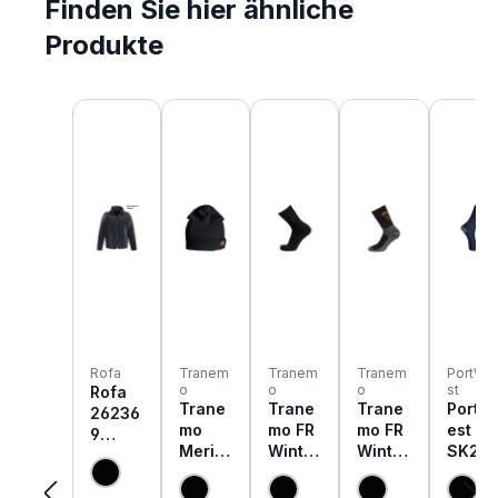
Finden Sie hier ähnliche
Produkte
Produktgalerie überspringen
Rofa
Tranem
Tranem
Tranem
PortWe
o
o
o
st
Rofa
Trane
Trane
Trane
PortW
26236
mo
mo FR
mo FR
est
9
Merin
Winter
Winter
SK20
flamm
o FR
Socke
socke
Moda
hemm
Mütze
n mit
n
lame
ende