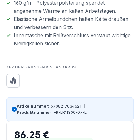
160 g/m² Polyesterpolsterung spendet
angenehme Wärme an kalten Arbeitstagen.
Elastische Ärmelbündchen halten Kälte draußen
und verbessern den Sitz.
Innentasche mit Reißverschluss verstaut wichtige
Kleinigkeiten sicher.
ZERTIFIZIERUNGEN & STANDARDS
Artikelnummer:
5708217034621
|
Produktnummer:
FR-LR11300-07-L
86,25 €
Regulärer Preis:
Preise inkl. MwSt. zzgl. Versandkosten