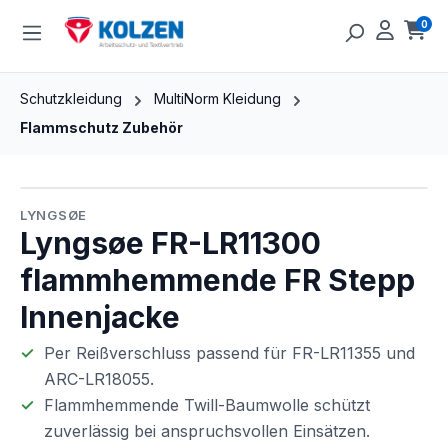
Zum Hauptinhalt springen
0
Ware
Schutzkleidung
MultiNorm Kleidung
Flammschutz Zubehör
Bildergalerie überspringen
LYNGSØE
Lyngsøe FR-LR11300
flammhemmende FR Stepp
Innenjacke
Per Reißverschluss passend für FR-LR11355 und
ARC-LR18055.
Flammhemmende Twill-Baumwolle schützt
zuverlässig bei anspruchsvollen Einsätzen.