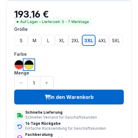
193,16 €
Regulärer Preis:
Preise inkl. MwSt. zzgl. Versandkosten
Auf Lager – Lieferzeit: 5 - 7 Werktage
auswählen
Größe
S
M
L
XL
2XL
3XL
4XL
5XL
auswählen
Farbe
hi vis orange | schwarz
hi vis saturn gelb | schwarz
Menge
In den Warenkorb
Schnelle Lieferung
Schneller Versand für Geschäftskunden
14 Tage Rückgabe
Einfache Rücksendung für Geschäftskunden
Fachberatung