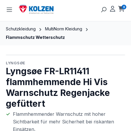
Zum Hauptinhalt springen
0
Ware
Schutzkleidung
MultiNorm Kleidung
Flammschutz Wetterschutz
Bildergalerie überspringen
LYNGSØE
Lyngsøe FR-LR11411
flammhemmende Hi Vis
Warnschutz Regenjacke
gefüttert
Flammhemmender Warnschutz mit hoher
Sichtbarkeit für mehr Sicherheit bei riskanten
Einsätzen.