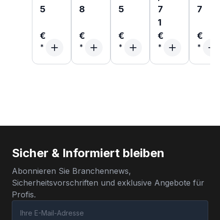
5
8
5
7
7
1
€
€
€
€
€
Sicher & Informiert bleiben
Abonnieren Sie Branchennews,
Sicherheitsvorschriften und exklusive Angebote für
Profis.