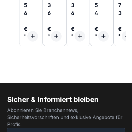
5
3
3
5
7
6
6
6
4
3
€
€
€
€
€
Sicher & Informiert bleiben
Abonnieren Sie Branchennews,
Sicherheitsvorschriften und exklusive Angebote für
Profis.