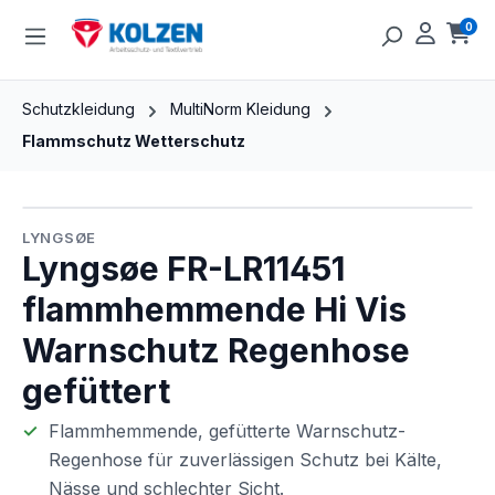
Zum Hauptinhalt springen
0
Ware
Schutzkleidung
MultiNorm Kleidung
Flammschutz Wetterschutz
Bildergalerie überspringen
LYNGSØE
Lyngsøe FR-LR11451
flammhemmende Hi Vis
Warnschutz Regenhose
gefüttert
Flammhemmende, gefütterte Warnschutz-
Regenhose für zuverlässigen Schutz bei Kälte,
Nässe und schlechter Sicht.