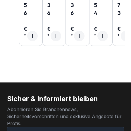
5
3
3
5
7
6
6
6
4
3
€
€
€
€
€
Sicher & Informiert bleiben
Abonnieren Sie Branchennews,
Sicherheitsvorschriften und exklusive Angebote für
Profis.