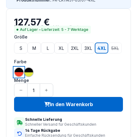
Produktnummer:
FR-LR11451-05/07-4XL
127,57 €
Regulärer Preis:
Preise inkl. MwSt. zzgl. Versandkosten
Auf Lager – Lieferzeit: 5 - 7 Werktage
auswählen
Größe
S
M
L
XL
2XL
3XL
4XL
5XL
(Diese Option
auswählen
Farbe
hi vis orange | schwarz
hi vis saturn gelb | schwarz
Menge
In den Warenkorb
Schnelle Lieferung
Schneller Versand für Geschäftskunden
14 Tage Rückgabe
Einfache Rücksendung für Geschäftskunden