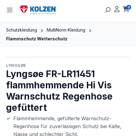
Zum Hauptinhalt springen
0
Ware
Schutzkleidung
MultiNorm Kleidung
Flammschutz Wetterschutz
Bildergalerie überspringen
LYNGSØE
Lyngsøe FR-LR11451
flammhemmende Hi Vis
Warnschutz Regenhose
gefüttert
Flammhemmende, gefütterte Warnschutz-
Regenhose für zuverlässigen Schutz bei Kälte,
Nässe und schlechter Sicht.