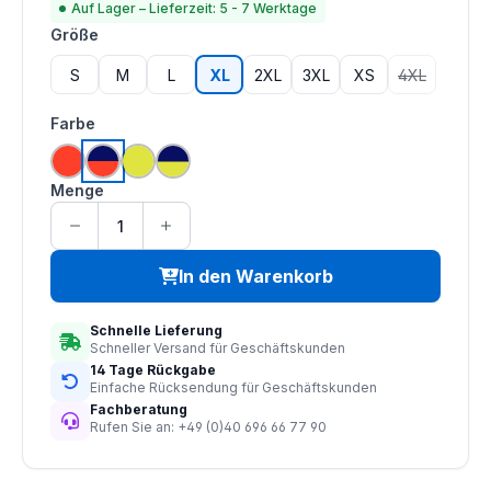
Auf Lager – Lieferzeit: 5 - 7 Werktage
auswählen
Größe
S
M
L
XL
2XL
3XL
XS
4XL
(Diese Option
auswählen
Farbe
hi vis orange
hi vis orange | navy
hi vis saturn gelb
hi vis saturn gelb | navy
Menge
In den Warenkorb
Schnelle Lieferung
Schneller Versand für Geschäftskunden
14 Tage Rückgabe
Einfache Rücksendung für Geschäftskunden
Fachberatung
Rufen Sie an: +49 (0)40 696 66 77 90