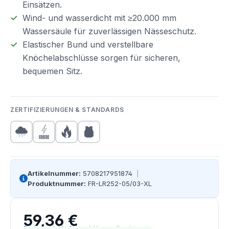
Einsätzen.
Wind- und wasserdicht mit ≥20.000 mm
Wassersäule für zuverlässigen Nässeschutz.
Elastischer Bund und verstellbare
Knöchelabschlüsse sorgen für sicheren,
bequemen Sitz.
ZERTIFIZIERUNGEN & STANDARDS
Artikelnummer:
5708217951874
|
Produktnummer:
FR-LR252-05/03-XL
59,36 €
Regulärer Preis:
Preise inkl. MwSt. zzgl. Versandkosten