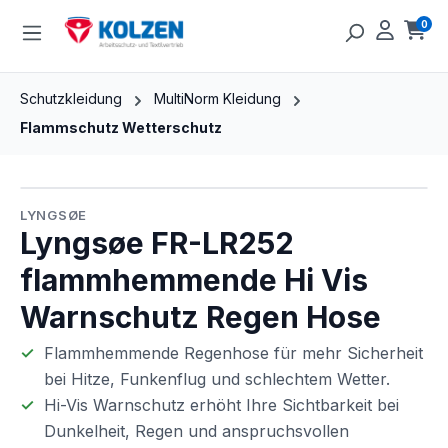
Zum Hauptinhalt springen
0
Ware
Schutzkleidung
MultiNorm Kleidung
Flammschutz Wetterschutz
Bildergalerie überspringen
LYNGSØE
Lyngsøe FR-LR252
flammhemmende Hi Vis
Warnschutz Regen Hose
Flammhemmende Regenhose für mehr Sicherheit
bei Hitze, Funkenflug und schlechtem Wetter.
Hi-Vis Warnschutz erhöht Ihre Sichtbarkeit bei
Dunkelheit, Regen und anspruchsvollen