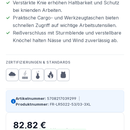
Verstärkte Knie erhöhen Haltbarkeit und Schutz
bei knienden Arbeiten.
Praktische Cargo- und Werkzeugtaschen bieten
schnellen Zugriff auf wichtige Arbeitsutensilien.
Reißverschluss mit Sturmblende und verstellbare
Knöchel halten Nässe und Wind zuverlässig ab.
ZERTIFIZIERUNGEN & STANDARDS
Artikelnummer:
5708217039299
|
Produktnummer:
FR-LR5022-53/03-3XL
82,82 €
Regulärer Preis:
Preise inkl. MwSt. zzgl. Versandkosten