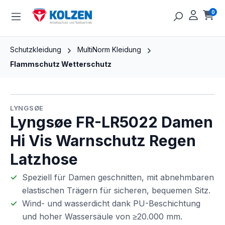
Zum Hauptinhalt springen
0
Ware
Schutzkleidung
MultiNorm Kleidung
Flammschutz Wetterschutz
Bildergalerie überspringen
LYNGSØE
Lyngsøe FR-LR5022 Damen
Hi Vis Warnschutz Regen
Latzhose
Speziell für Damen geschnitten, mit abnehmbaren
elastischen Trägern für sicheren, bequemen Sitz.
Wind- und wasserdicht dank PU-Beschichtung
und hoher Wassersäule von ≥20.000 mm.