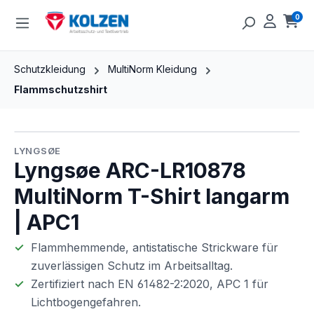
Zum Hauptinhalt springen
0
Ware
Schutzkleidung
MultiNorm Kleidung
Flammschutzshirt
Bildergalerie überspringen
LYNGSØE
Lyngsøe ARC-LR10878
MultiNorm T-Shirt langarm
| APC1
Flammhemmende, antistatische Strickware für
zuverlässigen Schutz im Arbeitsalltag.
Zertifiziert nach EN 61482-2:2020, APC 1 für
Lichtbogengefahren.