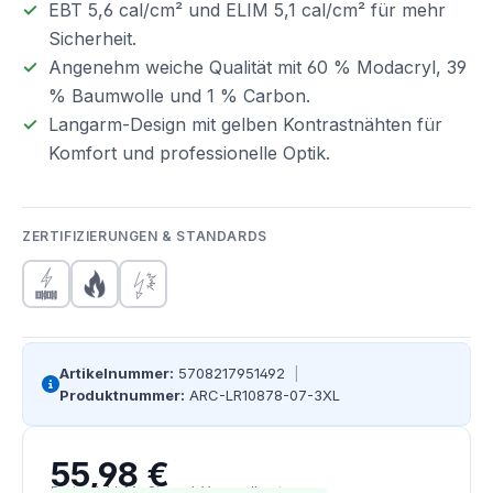
EBT 5,6 cal/cm² und ELIM 5,1 cal/cm² für mehr
Sicherheit.
Angenehm weiche Qualität mit 60 % Modacryl, 39
% Baumwolle und 1 % Carbon.
Langarm-Design mit gelben Kontrastnähten für
Komfort und professionelle Optik.
ZERTIFIZIERUNGEN & STANDARDS
Artikelnummer:
5708217951492
|
Produktnummer:
ARC-LR10878-07-3XL
55,98 €
Regulärer Preis:
Preise inkl. MwSt. zzgl. Versandkosten