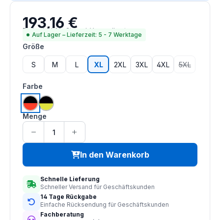
193,16 €
Regulärer Preis:
Preise inkl. MwSt. zzgl. Versandkosten
Auf Lager – Lieferzeit: 5 - 7 Werktage
auswählen
Größe
S
M
L
XL
2XL
3XL
4XL
5XL
(Diese Option
auswählen
Farbe
hi vis orange | schwarz
hi vis saturn gelb | schwarz
Menge
In den Warenkorb
Schnelle Lieferung
Schneller Versand für Geschäftskunden
14 Tage Rückgabe
Einfache Rücksendung für Geschäftskunden
Fachberatung