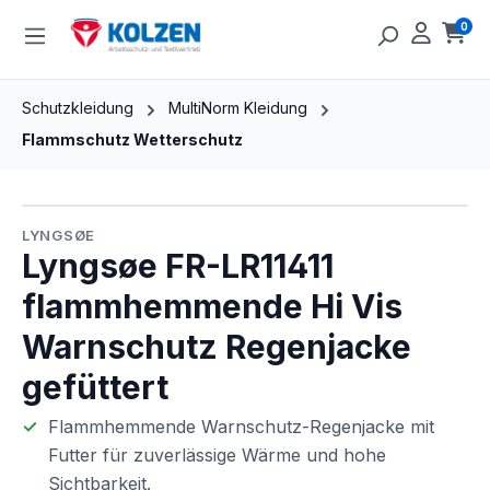
Zum Hauptinhalt springen
0
Ware
Schutzkleidung
MultiNorm Kleidung
Flammschutz Wetterschutz
Bildergalerie überspringen
LYNGSØE
Lyngsøe FR-LR11411
flammhemmende Hi Vis
Warnschutz Regenjacke
gefüttert
Flammhemmende Warnschutz-Regenjacke mit
Futter für zuverlässige Wärme und hohe
Sichtbarkeit.