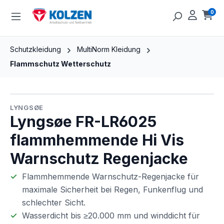
Zum Hauptinhalt springen
0
Ware
Schutzkleidung
MultiNorm Kleidung
Flammschutz Wetterschutz
Bildergalerie überspringen
LYNGSØE
Lyngsøe FR-LR6025
flammhemmende Hi Vis
Warnschutz Regenjacke
Flammhemmende Warnschutz-Regenjacke für
maximale Sicherheit bei Regen, Funkenflug und
schlechter Sicht.
Wasserdicht bis ≥20.000 mm und winddicht für