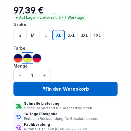
97,39 €
Regulärer Preis:
Preise inkl. MwSt. zzgl. Versandkosten
Auf Lager – Lieferzeit: 5 - 7 Werktage
auswählen
Größe
S
M
L
XL
2XL
3XL
4XL
auswählen
Farbe
hi vis orange | navy
hi vis saturn gelb | navy
hi vis rot | navy
Menge
In den Warenkorb
Schnelle Lieferung
Schneller Versand für Geschäftskunden
14 Tage Rückgabe
Einfache Rücksendung für Geschäftskunden
Fachberatung
Rufen Sie an: +49 (0)40 696 66 77 90