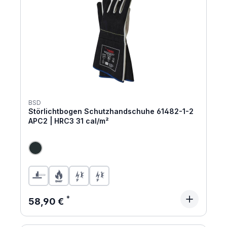
BSD
Störlichtbogen Schutzhandschuhe 61482-1-2
APC2 | HRC3 31 cal/m²
Regulärer Preis:
58,90 €