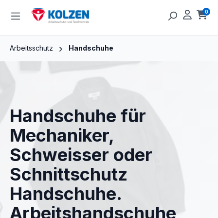
Zum Hauptinhalt springen
0
Ware
Arbeitsschutz
Handschuhe
Handschuhe für
Mechaniker,
Schweisser oder
Schnittschutz
Handschuhe.
Arbeitshandschuhe