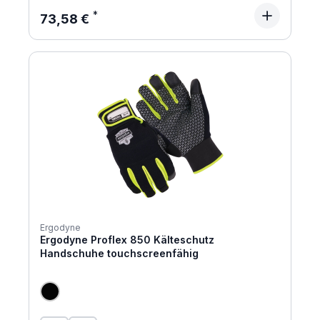
Regulärer Preis:
73,58 €
Ergodyne
Ergodyne Proflex 850 Kälteschutz
Handschuhe touchscreenfähig