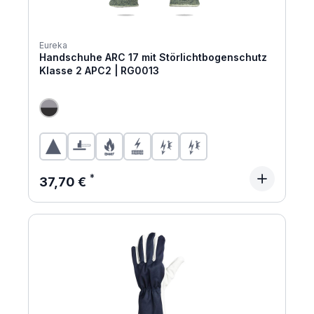
Eureka
Handschuhe ARC 17 mit Störlichtbogenschutz
Klasse 2 APC2 | RG0013
Regulärer Preis:
37,70 €