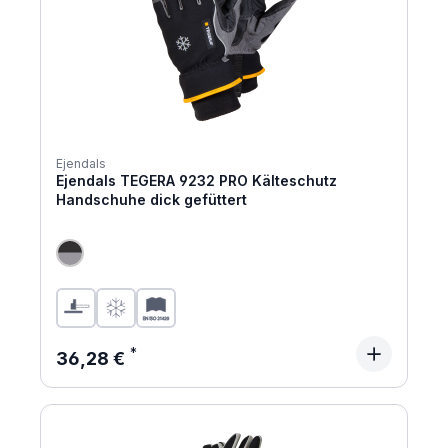
Ejendals
Ejendals TEGERA 9232 PRO Kälteschutz
Handschuhe dick gefüttert
Regulärer Preis:
36,28 €