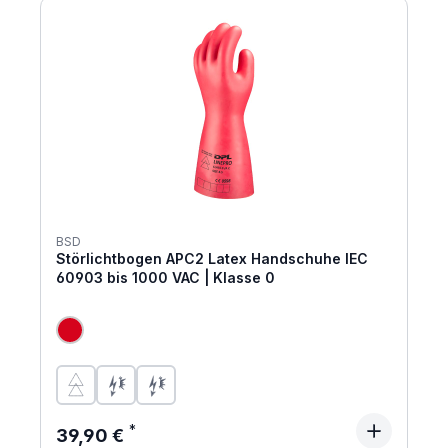
BSD
Störlichtbogen APC2 Latex Handschuhe IEC
60903 bis 1000 VAC | Klasse 0
Regulärer Preis:
39,90 €