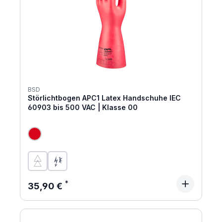
BSD
Störlichtbogen APC1 Latex Handschuhe IEC
60903 bis 500 VAC | Klasse 00
Regulärer Preis:
35,90 €