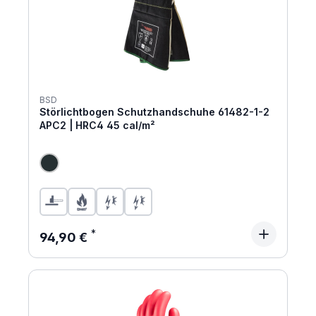
BSD
Störlichtbogen Schutzhandschuhe 61482-1-2
APC2 | HRC4 45 cal/m²
Regulärer Preis:
94,90 €