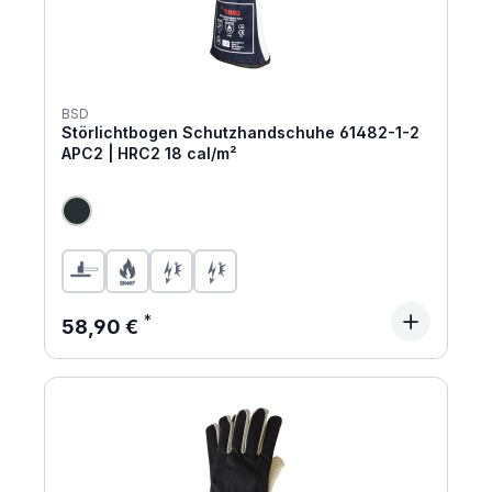
BSD
Störlichtbogen Schutzhandschuhe 61482-1-2
APC2 | HRC2 18 cal/m²
Regulärer Preis:
58,90 €