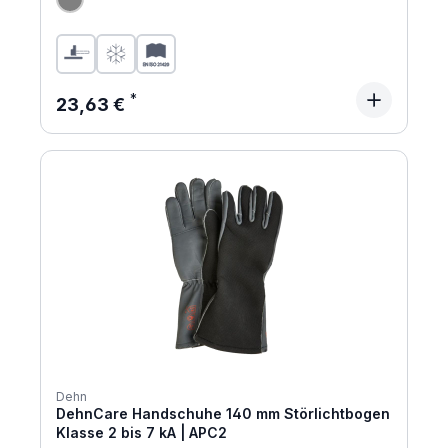
Regulärer Preis:
23,63 €
Dehn
DehnCare Handschuhe 140 mm Störlichtbogen
Klasse 2 bis 7 kA | APC2