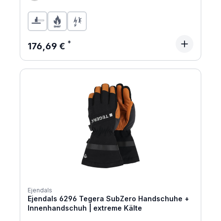
Regulärer Preis:
176,69 €
Ejendals
Ejendals 6296 Tegera SubZero Handschuhe +
Innenhandschuh | extreme Kälte