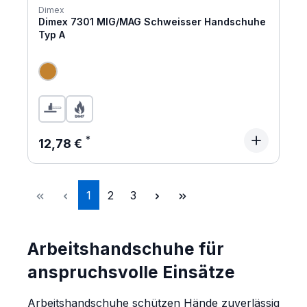
Dimex
Dimex 7301 MIG/MAG Schweisser Handschuhe
Typ A
Regulärer Preis:
12,78 €
Seite
Seite
Seite
1
2
3
Arbeitshandschuhe für
anspruchsvolle Einsätze
Arbeitshandschuhe schützen Hände zuverlässig