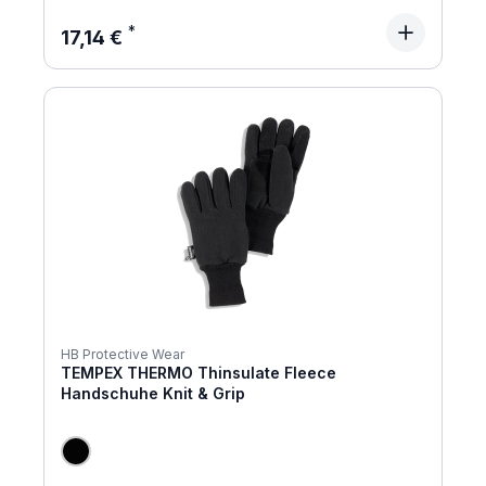
Regulärer Preis:
17,14 €
HB Protective Wear
TEMPEX THERMO Thinsulate Fleece
Handschuhe Knit & Grip