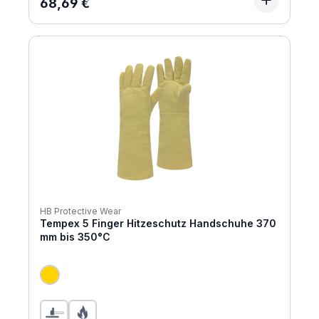
Regulärer Preis:
68,69 €
HB Protective Wear
Tempex 5 Finger Hitzeschutz Handschuhe 370
mm bis 350°C