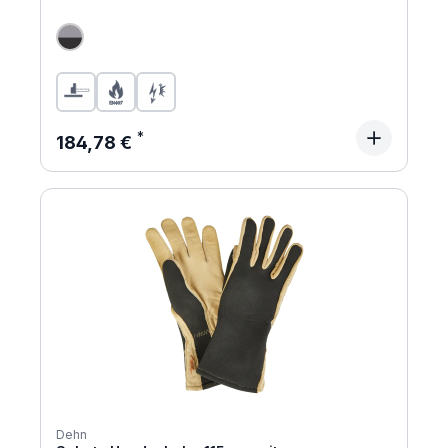
Regulärer Preis:
184,78 €
Dehn