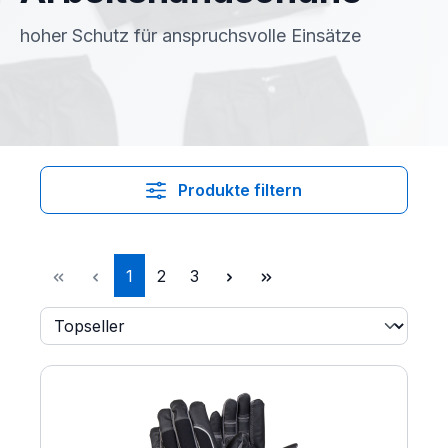
hoher Schutz für anspruchsvolle Einsätze
Produkte filtern
Seite
Seite
Seite
1
2
3