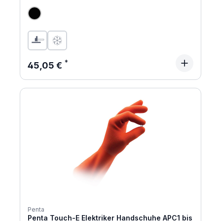
Regulärer Preis:
45,05 €
Penta
Penta Touch-E Elektriker Handschuhe APC1 bis