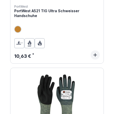
PortWest
PortWest A521 TIG Ultra Schweisser
Handschuhe
Regulärer Preis:
10,63 €