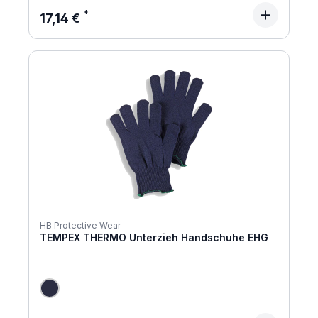
Regulärer Preis:
17,14 €
HB Protective Wear
TEMPEX THERMO Unterzieh Handschuhe EHG