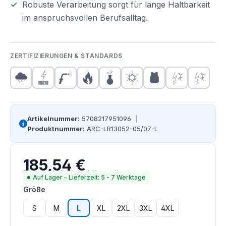
Robuste Verarbeitung sorgt für lange Haltbarkeit
im anspruchsvollen Berufsalltag.
ZERTIFIZIERUNGEN & STANDARDS
Artikelnummer:
5708217951096
|
Produktnummer:
ARC-LR13052-05/07-L
185,54 €
Regulärer Preis:
Preise inkl. MwSt. zzgl. Versandkosten
Auf Lager – Lieferzeit: 5 - 7 Werktage
auswählen
Größe
S
M
L
XL
2XL
3XL
4XL