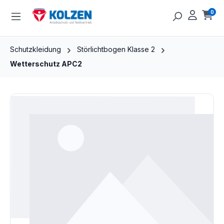
Zum Hauptinhalt springen
0
Ware
Schutzkleidung
Störlichtbogen Klasse 2
Wetterschutz APC2
Bildergalerie überspringen