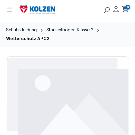
Zum Hauptinhalt springen
0
Ware
Schutzkleidung
Störlichtbogen Klasse 2
Wetterschutz APC2
Bildergalerie überspringen