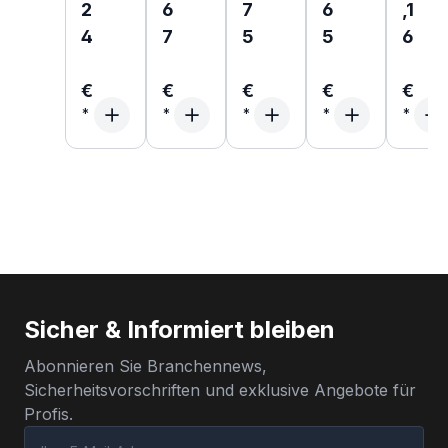
2
6
7
6
,1
4
7
5
5
6
€
€
€
€
€
Sicher & Informiert bleiben
Abonnieren Sie Branchennews,
Sicherheitsvorschriften und exklusive Angebote für
Profis.