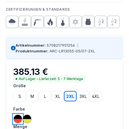
ZERTIFIZIERUNGEN & STANDARDS
Artikelnummer:
5708217951256
|
Produktnummer:
ARC-LR13055-05/07-2XL
385,13 €
Regulärer Preis:
Preise inkl. MwSt. zzgl. Versandkosten
Auf Lager – Lieferzeit: 5 - 7 Werktage
auswählen
Größe
S
M
L
XL
2XL
3XL
4XL
auswählen
Farbe
hi vis orange | schwarz
saturn gelb | schwarz
Menge