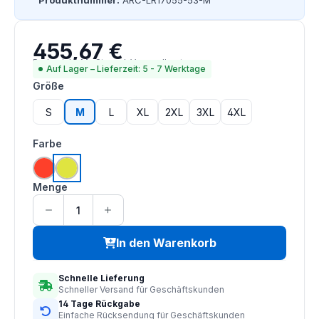
Produktnummer:
ARC-LR17055-53-M
455,67 €
Regulärer Preis:
Preise inkl. MwSt. zzgl. Versandkosten
Auf Lager – Lieferzeit: 5 - 7 Werktage
auswählen
Größe
S
M
L
XL
2XL
3XL
4XL
auswählen
Farbe
hi vis orange
saturn gelb
Menge
In den Warenkorb
Schnelle Lieferung
Schneller Versand für Geschäftskunden
14 Tage Rückgabe
Einfache Rücksendung für Geschäftskunden