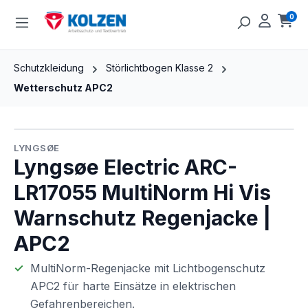
Zum Hauptinhalt springen
0
Ware
Schutzkleidung
Störlichtbogen Klasse 2
Wetterschutz APC2
Bildergalerie überspringen
LYNGSØE
Lyngsøe Electric ARC-
LR17055 MultiNorm Hi Vis
Warnschutz Regenjacke |
APC2
MultiNorm-Regenjacke mit Lichtbogenschutz
APC2 für harte Einsätze in elektrischen
Gefahrenbereichen.