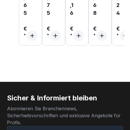
6
7
,1
6
2
5
5
6
8
4
€
€
€
€
€
Sicher & Informiert bleiben
Abonnieren Sie Branchennews,
Sicherheitsvorschriften und exklusive Angebote für
Profis.